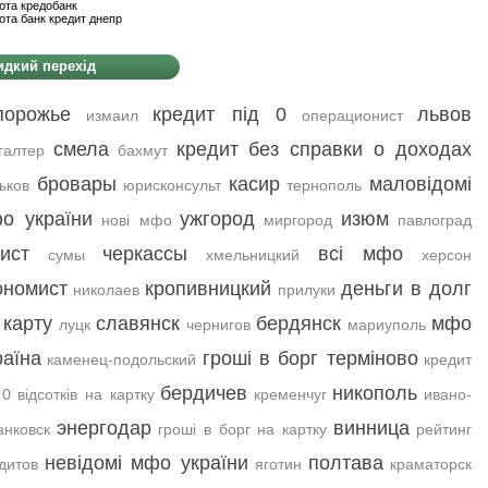
ота кредобанк
ота банк кредит днепр
дкий перехід
порожье
кредит під 0
львов
измаил
операционист
смела
кредит без справки о доходах
галтер
бахмут
бровары
касир
маловідомі
ьков
юрисконсульт
тернополь
о україни
ужгород
изюм
нові мфо
миргород
павлоград
ист
черкассы
всі мфо
сумы
хмельницкий
херсон
ономист
кропивницкий
деньги в долг
николаев
прилуки
 карту
славянск
бердянск
мфо
луцк
чернигов
мариуполь
раїна
гроші в борг терміново
каменец-подольский
кредит
бердичев
никополь
 0 відсотків на картку
кременчуг
ивано-
энергодар
винница
нковск
гроші в борг на картку
рейтинг
невідомі мфо україни
полтава
дитов
яготин
краматорск