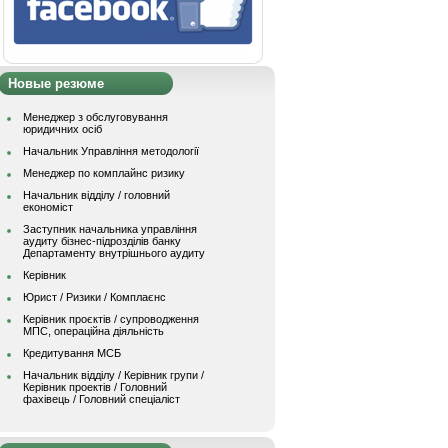
Новые резюме
Менеджер з обслуговування
юридичних осіб
Начальник Управління методології
Менеджер по комплайнс ризику
Начальник відділу / головний
економіст
Заступник начальника управління
аудиту бізнес-підрозділів банку
Департаменту внутрішнього аудиту
Керівник
Юрист / Ризики / Комплаєнс
Керівник проєктів / супроводження
МПС, операційна діяльність
Кредитування МСБ
Начальник вiддiлу / Керівник групи /
Керівник проектів / Головний
фахівець / Головний спеціаліст