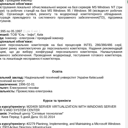
да:
Провідний інженер
ціональні обов'язки:
істрування локальної обчислювальної мережі на базі серверів MS Windows NT (три
ри) та робочих станцій на базі MS Windows 95 / Windows 98 (вісімдесят робочих
ій). Організація купівлі, ремонту та модернізації комп’ютерного обладнання.
ігурація прикладного та системного програмного забезпечення(ПЗ), підтримка
тувачів.
1995 по 05.1997
(1 рік 6 міс.)
мпанії:
ТОВ "Єль - Інфо", Київ
да:
Інженер - електронік / провідний інженер
ціональні обов'язки:
ання персональних комп’ютерів на базі процесорів INTEL 286/386/486 серії.
оринг ринку комплектуючих до персонального комп’ютера. Надання рекомендацій
пцеві, що до вибору конфігурації персонального комп’ютера. Налаштування
амного забезпечення. Проведення модернізації, тестування готового комп’ютера.
 та локалізація несправності комп’ютера.
Освіта
альний заклад:
Національний технічний універсітет України Київський
ехнічний інститут
 закінчення:
1996-02-01
льтет:
Електронної техніки
іальність:
Промислова електроніка
Курси та тренінги
 курсу/тренінгу:
M20409 SERVER VIRTUALIZATION WITH WINDOWS SERVER
R-V AND SYSTEM CENTER
анія:
Учебный центр "Сетевые технологии"
: Киев Період: 5 дней Дата: 01.02.2014
 курсу/тренінгу:
#2279 Planinng, Implementing, and Maintaining a Microsoft Windows
r 2003 Active Directory Infrastructure