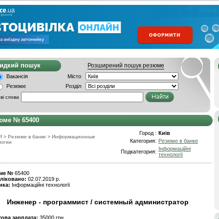
видкий пошук
Розширений пошук резюме
Вакансія
Місто
Резюме
Розділ
ві слова
юме № 65400
Город :
Київ
f
>
Резюме в банке
>
Информационные
Категория:
Резюме в банке
логии
Інформаційні
Подкатегория:
технології
ме №
65400
ліковано:
02.07.2019 р.
ика:
Інформаційні технології
Инженер - программист / системный администратор
това зарплата:
35000 грн.