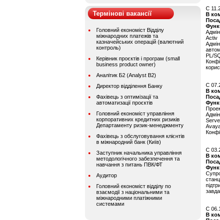
C 11.
Термінові вакансії
В ко
Поса
Функ
Головний економіст Відділу
Адмін
міжнародних платежів та
Activ
казначейських операцій (валютний
Адмін
контроль)
автом
PL/S
Керівник проєктів і програм (small
Конф
business product owner)
корис
Аналітик Б2 (Analyst B2)
C 07.
Директор відділення Банку
В ко
Фахівець з оптимізації та
Поса
автоматизації проєктів
Функ
Прое
Головний економіст управління
Адмін
корпоративних кредитних ризиків
Serve
Департаменту ризик-менеджменту
Avay
Конфі
Фахівець з обслуговування клієнтів
в міжнародний банк (Київ)
C 03.
Заступник начальника управління
В ко
методологічного забезпечення та
Поса
навчання з питань ПВК/ФТ
Функ
Супро
Аудитор
станц
підт
Головний економіст відділу по
завда
взаємодії з національними та
міжнародними платіжними
системами
C 06.
В ко