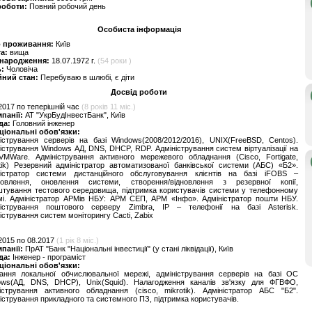
роботи:
Повний робочий день
Особиста інформація
о проживання:
Київ
та:
вища
 народження:
18.07.1972 г.
(54 роки )
ь:
Чоловіча
йний стан:
Перебуваю в шлюбі, є діти
Досвід роботи
2017 по теперішній час
(8 років 11 міс.)
мпанії:
АТ "УкрБудІнвестБанк", Київ
да:
Головний інженер
ціональні обов'язки:
істрування серверів на базі Windows(2008/2012/2016), UNIX(FreeBSD, Centos).
істрування Windows АД, DNS, DHCP, RDP. Адміністрування систем віртуалізації на
VMWare. Адміністрування активного мережевого обладнання (Cisco, Fortigate,
tik) Резервний адміністратор автоматизованої банківської системи (АБС) «Б2».
ністратор системи дистанційного обслуговування клієнтів на базі iFOBS –
новлення, оновлення системи, створення/відновлення з резервної копії,
тування тестового середовища, підтримка користувачів системи у телефонному
мі. Адміністратор АРМів НБУ: АРМ СЕП, АРМ «Інфо». Адміністратор пошти НБУ.
ністрування поштового серверу Zimbra, ІР – телефонії на базі Asterisk.
істрування систем моніторингу Cacti, Zabix
2015 по 08.2017
(1 рік 8 міс.)
мпанії:
ПрАТ "Банк "Національні інвестиції" (у стані ліквідації), Київ
да:
Інженер - програміст
ціональні обов'язки:
тання локальної обчислювальної мережі, адміністрування серверів на базі ОС
ows(АД, DNS, DHCP), Unix(Squid). Налагодження каналів зв'язку для ФГВФО,
істрування активного обладнання (cisco, mikrotik). Адміністратор АБС "Б2".
істрування прикладного та системного ПЗ, підтримка користувачів.