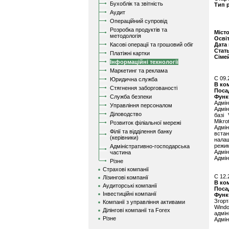
Бухоблік та звітність
Тип 
Аудит
Операційний супровід
Розробка продуктів та
Міст
методологія
Осві
Касові операції та грошовий обіг
Дата
Стат
Платіжні картки
Сіме
Інформаційні технології
Маркетинг та реклама
C 09.
Юридична служба
В ко
Стягнення заборгованості
Поса
Служба безпеки
Функ
Адмін
Управління персоналом
Адмін
Діловодство
базі 
Mikro
Розвиток філіальної мережі
Адмі
Філії та відділення банку
вста
(керівники)
налаш
режи
Адміністративно-господарська
Адмі
частина
Адмін
Різне
Страхові компанії
C 12.
Лізингові компанії
В ко
Аудиторські компанії
Поса
Інвестиційні компанії
Функ
Згор
Компанії з управління активами
Wind
Ділінгові компанії та Forex
адмін
Різне
Адмін