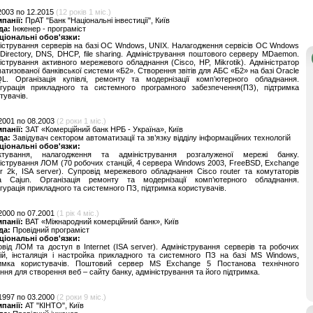
2003 по 12.2015
(12 років 1 міс.)
мпанії:
ПрАТ "Банк "Національні інвестиції", Київ
да:
Інженер - програміст
ціональні обов'язки:
істрування серверів на базі ОС Wndows, UNIX. Налагодження сервісів ОС Wndows
 Directory, DNS, DHCP, file sharing. Адміністрування поштового серверу MDaemon.
істрування активного мережевого обладнання (Cisco, HP, Mikrotik). Адміністратор
атизованої банківської системи «Б2». Створення звітів для АБС «Б2» на базі Oracle
QL. Організація купівлі, ремонту та модернізації комп’ютерного обладнання.
ігурація прикладного та системного програмного забезпечення(ПЗ), підтримка
тувачів.
2001 по 08.2003
(2 роки 1 міс.)
мпанії:
ЗАТ «Комерційний банк НРБ - Україна», Київ
да:
Завідувач сектором автоматизації та зв’язку відділу інформаційних технологій
ціональні обов'язки:
ктування, налагодження та адміністрування розгалуженої мережі банку.
істрування ЛОМ (70 робочих станцій, 4 сервера Windows 2003, FreeBSD, Exchange
r 2k, ISA server). Супровід мережевого обладнання Cisco router та комутаторів
a Cajun. Організація ремонту та модернізації комп’ютерного обладнання.
гурація прикладного та системного ПЗ, підтримка користувачів.
2000 по 07.2001
(1 рік 4 міс.)
мпанії:
ВАТ «Міжнародний комерційний банк», Київ
да:
Провідний програміст
ціональні обов'язки:
від ЛОМ та доступ в Internet (ISA server). Адміністрування серверів та робочих
ій, інсталяція і настройка прикладного та системного ПЗ на базі MS Windows,
римка користувачів. Поштовий сервер MS Exchange 5 Постанова технічного
ння для створення веб – сайту банку, адміністрування та його підтримка.
1997 по 03.2000
(2 роки 9 міс.)
мпанії:
АТ "КІНТО", Київ