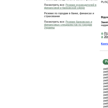
PL/SQ
Посмотреть все:
Резюме руководителей в
финансовой и банковской сфере
Резюме по городам в банке, финансах и
страховании
Відом
Посмотреть все:
Резюме банковских и
Заня
финансовых специалистов по городам
надаю
Украины
Ро
Зб
Конт
Р
раб
раб
раб
раб
раб
раб
раб
раб
раб
раб
раб
раб
раб
раб