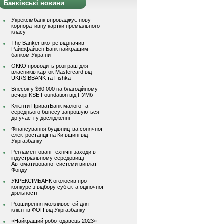
Банківські новини
Укрексімбанк впроваджує нову
корпоративну картки преміального
класу
The Banker вкотре відзначив
Райффайзен Банк найкращим
банком України
ОККО проводить розіграш для
власників карток Mastercard від
UKRSIBBANK та Fishka
Внесок у $60 000 на благодійному
вечорі KSE Foundation від ПУМб
Клієнти ПриватБанк малого та
середнього бізнесу запрошуються
до участі у дослідженні
Фінансування будівництва сонячної
електростанції на Київщині від
Укргазбанку
Регламентовані технічні заходи в
індустріальному середовищі
Автоматизованої системи виплат
Фонду
УКРЕКСІМБАНК оголосив про
конкурс з відбору суб’єкта оціночної
діяльності
Розширення можливостей для
клієнтів ФОП від Укргазбанку
«Найкращий роботодавець 2023»