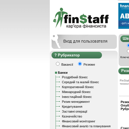
Ш
Рубрикатор
Ключо
Вакансії
Резюме
Рез
Банки
Роздрібний бізнес
FinStaf
Середній та малий бізнес
техно
Корпоративний бізнес
Міжнародний бізнес
Інвестиційний бізнес
Ризик-менеджмент
Резю
Опуб
Кредитування
Рубр
Заставні операції
Казначейство
Фінансовий моніторинг
Фінансовий аналіз та планування
Стар