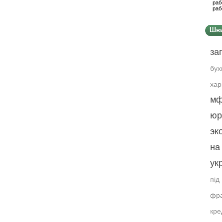
раб
раб
Шви
за
бух
хар
мф
юр
эк
на
ук
під
фра
кре