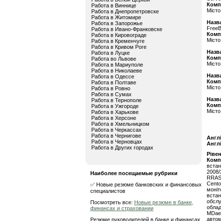
Комп
Работа в Виннице
Місто
Работа в Днепропетровске
Работа в Житомире
Назва
Работа в Запорожье
Free
Работа в Ивано-Франковске
Комп
Работа в Кировограде
Місто
Работа в Кременчуге
Работа в Кривом Роге
Назва
Работа в Луцке
Комп
Работа во Львове
Місто
Работа в Мариуполе
Работа в Николаеве
Назва
Работа в Одессе
Комп
Работа в Полтаве
Місто
Работа в Ровно
Работа в Сумах
Назва
Работа в Тернополе
Комп
Работа в Ужгороде
Місто
Работа в Харькове
Работа в Херсоне
Работа в Хмельницком
Работа в Черкассах
Работа в Чернигове
Англ
Работа в Черновцах
Англ
Работа в Других городах
Ріве
Комп
вста
2008/
Наиболее посещаемые рубрики
RRAS,
Cento
✅ Новые резюме банковских и финансовых
моніт
специалистов
встан
обсл
Посмотреть все:
Новые резюме в банке,
облад
финансах и страховании
MDae
автом
Резюме руководителей в банке и финансах