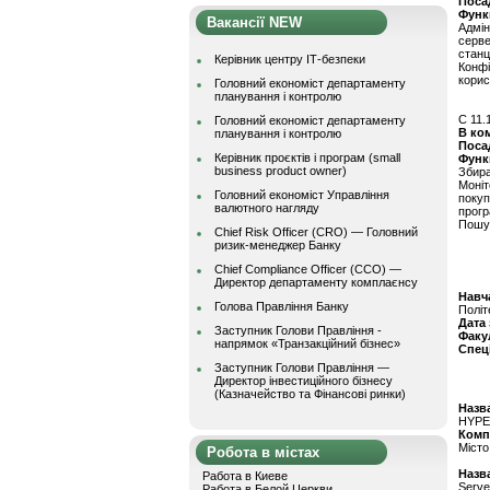
Поса
Функ
Вакансії NEW
Адмін
серве
станц
Керівник центру ІТ-безпеки
Конф
корис
Головний економіст департаменту
планування і контролю
C 11.
Головний економіст департаменту
В ко
планування і контролю
Поса
Керівник проєктів і програм (small
Функ
business product owner)
Збир
Моніт
Головний економіст Управління
поку
валютного нагляду
прогр
Пошук
Chief Risk Officer (CRO) — Головний
ризик-менеджер Банку
Chief Compliance Officer (CCO) —
Директор департаменту комплаєнсу
Навч
Голова Правління Банку
Політ
Дата
Заступник Голови Правління -
Факу
напрямок «Транзакційний бізнес»
Спец
Заступник Голови Правління —
Директор інвестиційного бізнесу
(Казначейство та Фінансові ринки)
Назва
HYPE
Комп
Місто
Робота в містах
Назва
Работа в Киеве
Serve
Работа в Белой Церкви