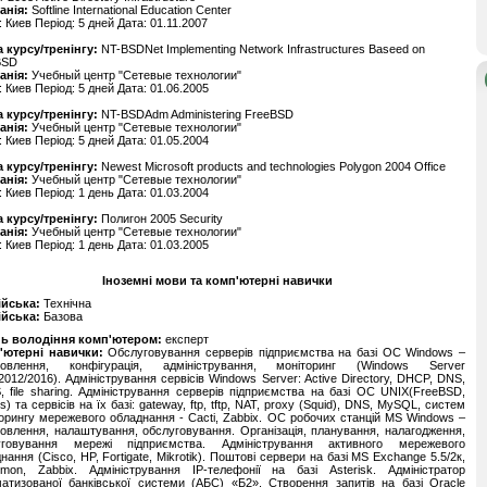
анія:
Softline International Education Center
: Киев Період: 5 дней Дата: 01.11.2007
 курсу/тренінгу:
NT-BSDNet Implementing Network Infrastructures Baseed on
BSD
анія:
Учебный центр "Сетевые технологии"
: Киев Період: 5 дней Дата: 01.06.2005
 курсу/тренінгу:
NT-BSDAdm Administering FreeBSD
анія:
Учебный центр "Сетевые технологии"
: Киев Період: 5 дней Дата: 01.05.2004
 курсу/тренінгу:
Newest Microsoft products and technologies Polygon 2004 Office
анія:
Учебный центр "Сетевые технологии"
: Киев Період: 1 день Дата: 01.03.2004
 курсу/тренінгу:
Полигон 2005 Security
анія:
Учебный центр "Сетевые технологии"
: Киев Період: 1 день Дата: 01.03.2005
Іноземні мови та комп'ютерні навички
ійська:
Технічна
ійська:
Базова
нь володіння комп'ютером:
експерт
'ютерні навички:
Обслуговування серверів підприємства на базі ОС Windows –
новлення, конфігурація, адміністрування, моніторинг (Windows Server
2012/2016). Адміністрування сервісів Windows Server: Active Directory, DHCP, DNS,
 file sharing. Адміністрування серверів підприємства на базі ОС UNIX(FreeBSD,
s) та сервісів на їх базі: gateway, ftp, tftp, NAT, proxy (Squid), DNS, MySQL, систем
орингу мережевого обладнання - Cacti, Zabbix. ОС робочих станцій MS Windows –
овлення, налаштування, обслуговування. Організація, планування, налагодження,
уговування мережі підприємства. Адміністрування активного мережевого
нання (Cisco, HP, Fortigate, Mikrotik). Поштові сервери на базі MS Exchange 5.5/2к,
mon, Zabbix. Адміністрування IP-телефонії на базі Asterisk. Адміністратор
атизованої банківської системи (АБС) «Б2». Створення запитів на базі Oracle