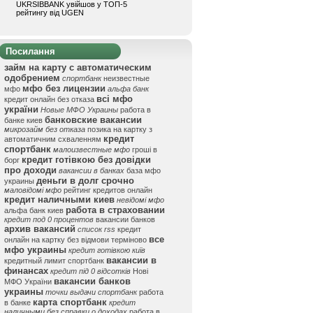
UKRSIBBANK увійшов у ТОП-5
рейтингу від UGEN
Посилання
займ на карту с автоматическим
одобрением
спортбанк
неизвестные
мфо без лицензии
мфо
альфа банк
всі мфо
кредит онлайн без отказа
україни
Новые МФО Украины
работа в
банковские вакансии
банке киев
микрозайм без отказа
позика на картку з
кредит
автоматичним схваленням
спортбанк
малоизвестные мфо
гроші в
кредит готівкою без довідки
борг
про доходи
вакансии в банках
база мфо
деньги в долг срочно
украины
маловідомі мфо
рейтинг кредитов онлайн
кредит наличными киев
невідомі мфо
работа в страховании
альфа банк киев
кредит под 0 процентов
вакансии банков
архив вакансий
список rss
кредит
все
онлайн на картку без відмови терміново
мфо украины
кредит готівкою київ
вакансии в
кредитный лимит спортбанк
финансах
кредит під 0 відсотків
Нові
вакансии банков
МФО України
украины
точки выдачи спортбанк
работа
карта спортбанк
в банке
кредит
наличными без справки о доходах
работа в