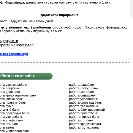
L. Модернізація, діагностика та заміна комплектуючих системного блоку.
Додаткова інформація
ості:
Одружений, маю трьох дітей.
ття у вільний час (улюблений спорт, хобі тощо):
Захоплююсь фотографією,
 перевагу активному відпочинку з сім’єю.
здрукувати
ерегти на комп'ютері
актна інформація
обота в компаніях
ота укрэксимбанк
работа радабанк
ота сбербанк
работа глобус банк
ота идея банк
работа мегабанк
ота креди агриколь банк
работа ощадбанк
ота юнекс банк
работа укрсиббанк
ота правэкс банк
работа форвард банк
ота пумб
работа таскомбанк
ота мтб банк
работа банк пивденный
ота прокредит банк
работа приватбанк
ота укргазбанк
работа пиреус банк
ота альфа банк
работа отп банк
ота бта банк
работа кредитмаркет
ота аваль
работа пзу украина
ота универсал банк