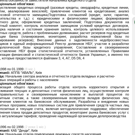
няла обязанности заместителя начальника кредитного отдела
ціональні обов'язки:
ствление кредитных операций (разовые кредиты, овердрафты, кредитные линии,
нтии, авалирование векселей); привлечение клиентов на кредитование; анализ
нсовой отчетности заемщика;Подготовка соглашений (кредит, залог, гарантии,
чительства и т.д.) с юридическими и физическими лицами; формирование
итного дела; оформление кредитных заключений; Подготовка документов на
итный комитет; контроль исполнения заемщиком условий кредитных договоров,
ерка наличия и состояния хранения залога, контроль целевого использования
тных средств, работа с проблемными должниками; расчет резервов под кредитные
ации банка (планирование, мониторинг, разработка нормативной базы по
ированию резервов); Внесение данных о задолженности недобросовестных
щиков в единый информационный Реестр должников НБУ; участие в разработке
дологической базы кредитного управления; Составление и своевременное
оставление НБУ форм статистической отчетности, установленных Правилами
изации финансовой и статистической отчетности банков Украины», а именно тех
 которые предоставляются файлами 3, 4, A7, D5 D6, 4
1998 по 01.1999
(8 міс.)
мпанії:
АППБ ''АВАЛЬ'', Київ
да:
Начальник сектора анализа и отчетности отдела вкладных и расчетно-
вых операций и работы с населением
ціональні обов'язки:
низация общего процесса работы отдела: контроль корректного открытия и
живания текущих и депозитных счетов физических лиц, осуществление контроля
правильностью и своевременным начислением и выплатой процентов по
зитным счетам, а также своевременным возвратов вкладов физических лиц;
лечение клиентов на банковское обслуживание; Разработка и внедрение новых
итных программ, новых платежных систем для привлечения средств частных лиц
епозитные и текущие счета, включая методологические поддержки; обеспечение
нения плана продаж депозитных продуктов; мониторинг рынка банковских услуг с
 актуализации тарифов; проведение надлежащей организации делопроизводства
1996 по 02.1998
(2 роки 1 міс.)
мпанії:
КАБ ''Денди'', Київ
да:
Начальник отдела привлечеиня денежных средств населения