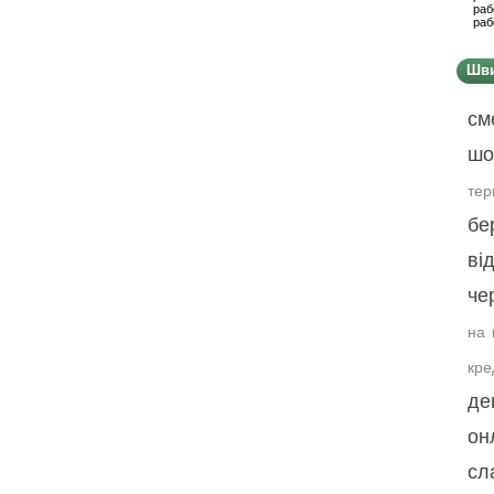
раб
раб
Шви
см
шо
тер
бе
ві
че
на 
кре
де
он
сл