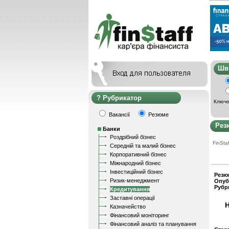
Ш
Рубрикатор
Ключо
Вакансії
Резюме
Рез
Банки
Роздрібний бізнес
FinStaf
Середній та малий бізнес
Корпоративний бізнес
Міжнародний бізнес
Інвестиційний бізнес
Резю
Ризик-менеджмент
Опуб
Рубр
Кредитування
Заставні операції
Н
Казначейство
Фінансовий моніторинг
Фінансовий аналіз та планування