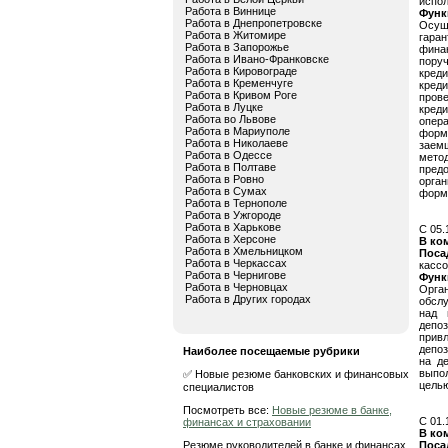
испол
Работа в Виннице
Функ
Работа в Днепропетровске
Осуще
Работа в Житомире
гара
Работа в Запорожье
фина
Работа в Ивано-Франковске
пору
Работа в Кировограде
кред
Работа в Кременчуге
кред
Работа в Кривом Роге
пров
Работа в Луцке
креди
Работа во Львове
опер
Работа в Мариуполе
форм
Работа в Николаеве
заем
Работа в Одессе
мето
Работа в Полтаве
пред
Работа в Ровно
орган
Работа в Сумах
форм,
Работа в Тернополе
Работа в Ужгороде
Работа в Харькове
C 05.
Работа в Херсоне
В ко
Работа в Хмельницком
Поса
Работа в Черкассах
кассо
Работа в Чернигове
Функ
Работа в Черновцах
Орга
Работа в Других городах
обслу
над 
депо
прив
депоз
Наиболее посещаемые рубрики
на д
выпол
✅ Новые резюме банковских и финансовых
целью
специалистов
Посмотреть все:
Новые резюме в банке,
C 01.
финансах и страховании
В ко
Резюме руководителей в банке и финансах
Поса