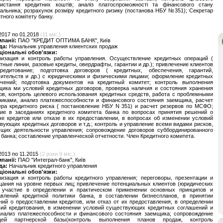
ристання кредитних коштів; аналіз платоспроможності та фінансового стану
альника; розрахунок розміру кредитного ризику (постанова НБУ №351); Секретар
тного комітету банку.
2017 по 01.2018
(11 міс.)
мпанії:
ПАО ''КРЕДИТ ОПТИМА БАНК'', Київ
да:
Начальник управления клиентских продаж
ціональні обов'язки:
низация и контроль работы управления. Осуществление кредитных операций (
тные линии, разовые кредиты, овердрафты, гарантии и др.); привлечение клиентов
редитование; подготовка договоров ( кредитных, обеспечения, гарантий,
чительств и др.) с юридическими и физическими лицами; оформление кредитных
ючений; подготовка документов на кредитный комитет; контроль выполнения
щика ми условий кредитных договоров, проверка наличия и состояния хранения
ов, контроль целевого использования кредитных средств, работа с проблемными
никами, анализ платежеспособности и финансового состояния заемщика, расчет
ера кредитного риска ( постановление НБУ N 351) и расчет резервов по МСФО;
тие в заседаниях кредитного комитета банка по вопросах принятия решений о
е кредитов или отказе в их предоставлении, в вопросах об изменении условий
вующих кредитных договоров и т.д.; контроль и управление всеми видами рисков,
ущих деятельности управления; сопровождение договоров суббординированного
 банка; составление управленческой отчетности. Член Кредитного комитета.
2013 по 11.2015
(2 роки 9 міс.)
мпанії:
ПАО ''Интеграл-банк'', Київ
да:
Начальник кредитного управления
ціональні обов'язки:
низация и контроль работы кредитного управления; переговоры, презентации и
ания на уровне первых лиц; привлечение потенциальных клиентов (юридических
; участие в определении и практическом применении основных принципов и
авлений кредитной политики банка, в составлении бизнеспланов, в принятии
ий о предоставлении кредитов, или отказ от их предоставления, в определении
вий кредитования, в изменении условий существующих кредитных соглашений и
 анализ платежеспособности и финансового состояния заемщика; сопровождение
щей партнерской базы(контроль выполнения планов продаж, контроль