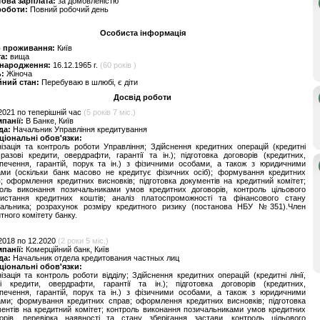
това зарплата:
за домовленістю
роботи:
Повний робочий день
Особиста інформація
о проживання:
Київ
та:
вища
 народження:
16.12.1965 г.
(60 років )
ь:
Жіноча
йний стан:
Перебуваю в шлюбі, є діти
Досвід роботи
2021 по теперішній час
(5 років 7 міс.)
мпанії:
В Банке, Київ
да:
Начальник Управління кредитування
ціональні обов'язки:
ізація та контроль роботи Управління; Здійснення кредитних операцій (кредитні
, разові кредити, овердрафти, гарантії та ін.); підготовка договорів (кредитних,
печення, гарантій, порук та ін.) з фізичними особами, а також з юридичними
ами (оскільки банк масово не кредитує фізичних осіб); формування кредитних
; оформлення кредитних висновків; підготовка документів на кредитний комітет;
роль виконання позичальниками умов кредитних договорів, контроль цільового
ристання кредитних коштів; аналіз платоспроможності та фінансового стану
чальника; розрахунок розміру кредитного ризику (постанова НБУ №351).Член
тного комітету банку.
2018 по 12.2020
(2 роки 5 міс.)
мпанії:
Комерційний банк, Київ
да:
Начальник отдела кредитования частных лиц
ціональні обов'язки:
ізація та контроль роботи відділу; Здійснення кредитних операцій (кредитні лінії,
ві кредити, овердрафти, гарантії та ін.); підготовка договорів (кредитних,
печення, гарантій, порук та ін.) з фізичними особами, а також з юридичними
ми; формування кредитних справ; оформлення кредитних висновків; підготовка
ентів на кредитний комітет; контроль виконання позичальниками умов кредитних
ворів, перевірка наявності та стану зберігання застави, контроль цільового