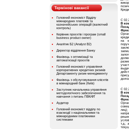
вико
позич
Термінові вакансії
Креди
Головний економіст Відділу
C 02.
міжнародних платежів та
В ко
казначейських операцій (валютний
Поса
контроль)
Функ
Орга
Керівник проєктів і програм (small
креди
business product owner)
на к
Аналітик Б2 (Analyst B2)
пору
закл
Директор відділення Банку
заем
залог
Фахівець з оптимізації та
долж
автоматизації проєктів
разм
учас
Головний економіст управління
выдач
корпоративних кредитних ризиків
дейст
Департаменту ризик-менеджменту
прис
долга
Фахівець з обслуговування клієнтів
в міжнародний банк (Київ)
C 02.
Заступник начальника управління
В ко
методологічного забезпечення та
Поса
навчання з питань ПВК/ФТ
Функ
Аудитор
Орга
совещ
Головний економіст відділу по
лиц)
взаємодії з національними та
напр
міжнародними платіжними
решен
системами
усло
т.д.;
теку