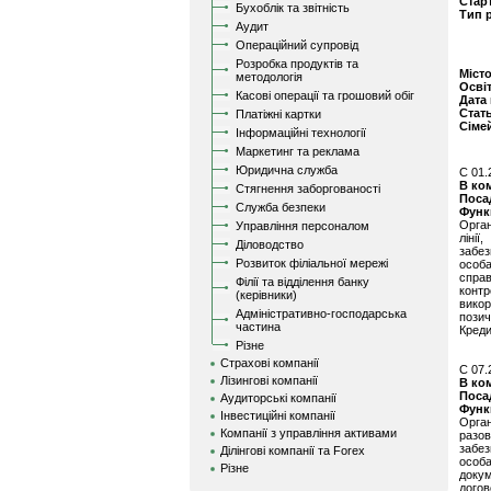
Стар
Бухоблік та звітність
Тип 
Аудит
Операційний супровід
Розробка продуктів та
Міст
методологія
Осві
Касові операції та грошовий обіг
Дата
Стат
Платіжні картки
Сіме
Інформаційні технології
Маркетинг та реклама
Юридична служба
C 01.
В ко
Стягнення заборгованості
Поса
Служба безпеки
Функ
Орган
Управління персоналом
лінії
Діловодство
забез
Розвиток філіальної мережі
особ
справ
Філії та відділення банку
конт
(керівники)
вико
Адміністративно-господарська
пози
частина
Креди
Різне
Страхові компанії
C 07.
Лізингові компанії
В ко
Поса
Аудиторські компанії
Функ
Інвестиційні компанії
Орган
Компанії з управління активами
разо
забез
Ділінгові компанії та Forex
особа
Різне
докум
дого