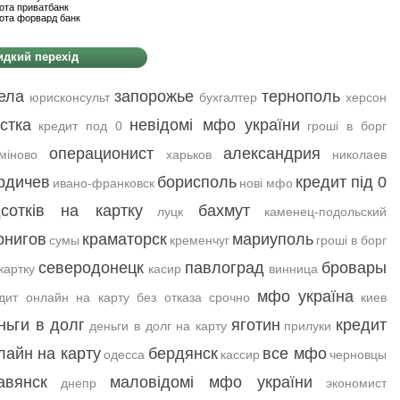
ота приватбанк
ота форвард банк
дкий перехід
ела
запорожье
тернополь
юрисконсульт
бухгалтер
херсон
стка
невідомі мфо україни
кредит под 0
гроші в борг
операционист
александрия
міново
харьков
николаев
рдичев
борисполь
кредит під 0
ивано-франковск
нові мфо
дсотків на картку
бахмут
луцк
каменец-подольский
рнигов
краматорск
мариуполь
сумы
кременчуг
гроші в борг
северодонецк
павлоград
бровары
картку
касир
винница
мфо україна
дит онлайн на карту без отказа срочно
киев
ньги в долг
яготин
кредит
деньги в долг на карту
прилуки
лайн на карту
бердянск
все мфо
одесса
кассир
черновцы
авянск
маловідомі мфо україни
днепр
экономист