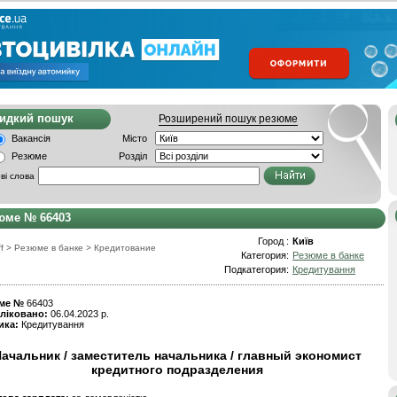
видкий пошук
Розширений пошук резюме
Вакансія
Місто
Резюме
Розділ
ві слова
юме № 66403
Город :
Київ
f
>
Резюме в банке
>
Кредитование
Категория:
Резюме в банке
Подкатегория:
Кредитування
ме №
66403
ліковано:
06.04.2023 р.
ика:
Кредитування
ачальник / заместитель начальника / главный экономист
кредитного подразделения