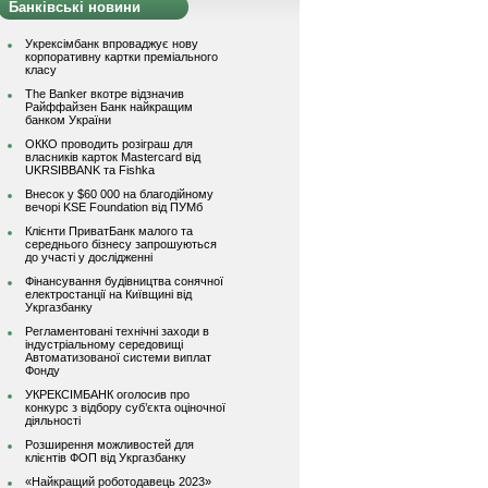
Банківські новини
Укрексімбанк впроваджує нову
корпоративну картки преміального
класу
The Banker вкотре відзначив
Райффайзен Банк найкращим
банком України
ОККО проводить розіграш для
власників карток Mastercard від
UKRSIBBANK та Fishka
Внесок у $60 000 на благодійному
вечорі KSE Foundation від ПУМб
Клієнти ПриватБанк малого та
середнього бізнесу запрошуються
до участі у дослідженні
Фінансування будівництва сонячної
електростанції на Київщині від
Укргазбанку
Регламентовані технічні заходи в
індустріальному середовищі
Автоматизованої системи виплат
Фонду
УКРЕКСІМБАНК оголосив про
конкурс з відбору суб’єкта оціночної
діяльності
Розширення можливостей для
клієнтів ФОП від Укргазбанку
«Найкращий роботодавець 2023»