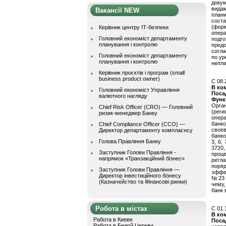
докум
видам
Вакансії NEW
план
сост
(фор
Керівник центру ІТ-безпеки
опера
Головний економіст департаменту
подг
планування і контролю
пред
согла
Головний економіст департаменту
по ур
планування і контролю
непла
Керівник проєктів і програм (small
business product owner)
C 08.
В ко
Головний економіст Управління
Поса
валютного нагляду
Функ
Орга
Chief Risk Officer (CRO) — Головний
(рег
ризик-менеджер Банку
опер
банк
Chief Compliance Officer (CCO) —
свое
Директор департаменту комплаєнсу
банко
Голова Правління Банку
3, 6,
3720,
Заступник Голови Правління -
проц
напрямок «Транзакційний бізнес»
регл
поря
Заступник Голови Правління —
эффе
Директор інвестиційного бізнесу
№23 
(Казначейство та Фінансові ринки)
чему,
банк 
Робота в містах
C 01.
В ко
Работа в Киеве
Поса
Работа в Белой Церкви