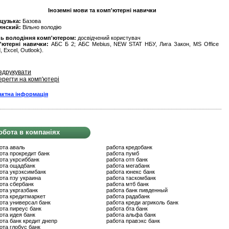
Іноземні мови та комп'ютерні навички
цузька:
Базова
инский:
Вільно володію
нь володіння комп'ютером:
досвідчений користувач
'ютерні навички:
АБС Б 2; АБС Mebius, NEW STAT НБУ, Лигa Закон, MS Office
, Excel, Outlook).
здрукувати
ерегти на комп'ютері
актна інформація
обота в компаніях
ота аваль
работа кредобанк
ота прокредит банк
работа пумб
ота укрсиббанк
работа отп банк
ота ощадбанк
работа мегабанк
ота укрэксимбанк
работа юнекс банк
ота пзу украина
работа таскомбанк
ота сбербанк
работа мтб банк
ота укргазбанк
работа банк пивденный
ота кредитмаркет
работа радабанк
ота универсал банк
работа креди агриколь банк
ота пиреус банк
работа бта банк
ота идея банк
работа альфа банк
ота банк кредит днепр
работа правэкс банк
ота глобус банк