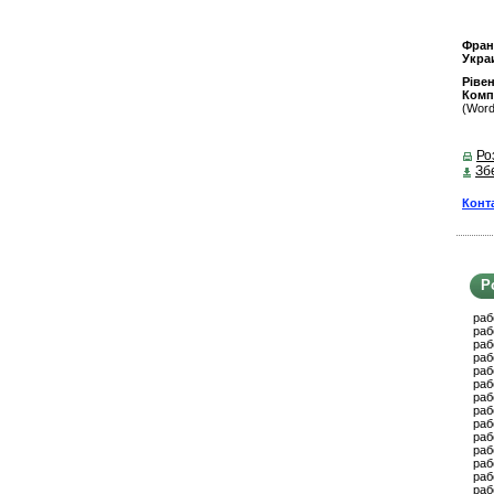
Фран
Укра
Ріве
Комп
(Word
Ро
Зб
Конт
Р
раб
раб
раб
раб
раб
раб
раб
раб
раб
раб
раб
раб
раб
раб