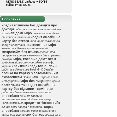
UKRSIBBANK увійшов у ТОП-5
рейтингу від UGEN
Посилання
кредит готівкою без довідки про
доходи
работа в страховании
маловідомі
невідомі мфо
мфо
отзывы спортбанк
кредит онлайн на
банковские вакансии
карту без отказа
кредит під 0 відсотків
неизвестные мфо
кредит спортбанк
вакансии в банках
архив вакансий
микрозайм без отказа
кредит под 0
процентов
кредит наличными без справки о
мфо, которые дают всем
доходах
кредитный лимит спортбанк
все мфо
рейтинг кредитов онлайн
украины
работа в банке киев
Нові МФО України
позика на картку з автоматичним
схваленням
Новые МФО Украины
база
мфо без лицензии
мфо украины
гроші
кредит онлайн на
в борг
список rss
картку без відмови терміново
работа в банке
малоизвестные мфо
спортбанк
займ на карту с
автоматическим одобрением
кредит
кредит готівкою київ
наличными киев
карта
альфа банк
работа в финансах
спортбанк
всі мфо україни
вакансии в
вакансии банков
финансах
альфа банк