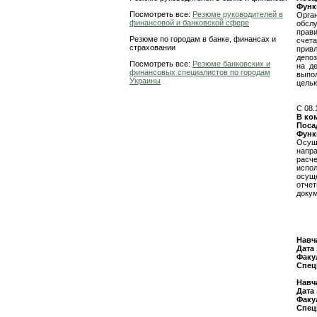
Функ
Посмотреть все:
Резюме руководителей в
Орга
финансовой и банковской сфере
обслу
прав
Резюме по городам в банке, финансах и
счет
страховании
прив
депоз
Посмотреть все:
Резюме банковских и
на д
финансовых специалистов по городам
выпол
Украины
целью
C 08.
В ко
Поса
Функ
Осущ
напра
расче
испол
осущ
отче
докум
Навч
Дата
Факу
Спец
Навч
Дата
Факу
Спец