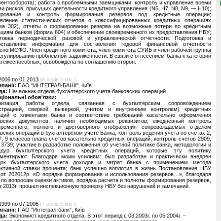
ентооборота); работа с проблемными заемщиками; контроль и управление всеми
и рисков, присущих деятельности кредитного управления (N5, H7, N8, N9, — H10);
ирование и контроль формирования резервов под кредитные операции;
авление статистических отчетов о классифицированных кредитных операциях
ма 302), отчеты о формировании резерва на возможные потери по кредитным
циям банков (форма 604) и обеспечение своевременного их предоставления НБУ;
отовка периодической, разовой и управленческой отчетности. Подготовка и
оставление информации для составления годовой финансовой отчетности
сно МСФО. Член кредитного комитета, член комитета СУИБ и член рабочей группы
егулированию проблемной задолженности. В связи с отнесением банка к категории
тежеспособных, освобождена по соглашению сторон.
2006 по 01.2013
(6 років 5 міс.)
мпанії:
ПАО ''ИНТЕГРАЛ-БАНК'', Київ
да:
Начальник отдела бухгалтерского учета банковских операций
ціональні обов'язки:
низация работы отдела, связанная с бухгалтерским сопровождением
истрацией, сверкой, выверкой, учетом и внутренним контролем) кредитных
аций с клиентами банка и соответствие требований касательно оформления
овских документов, наличия необходимых реквизитов; ежедневный контроль
временного, полного и достоверного отображения сопровождаемых отделом
вских операций в бухгалтерском учете Банка, контроль ведения учета по счетах 2,
 7, 9 классов плана счетов касательно кредитных операций, контроль счетов 2909,
 3739; участие в разработке положения об учетной политике банка, методологии и
едур бухгалтерского учета кредитных операций, которые эту политику
аментируют. Благодаря моим усилиям: был разработан и практически внедрен
док бухгалтерского учета доходов и затрат банка с применением метода
ктивной ставки процента; банк успешно воплотил в жизнь Постановление НБУ
от 202012р. «О порядке формирования и использования резервов…», благодаря
 по вопросам оценки активов, порядка расчета и полноты формирования резервов,
в 2013г. прошел инспекционную проверку НБУ без нарушений и замечаний.
1999 по 07.2006
(7 років 6 міс.)
мпанії:
ПАО "Интеграл-банк", Київ
да:
Экономист кредитного отдела. В этот период с 03.2003г. по 05.2004г. –