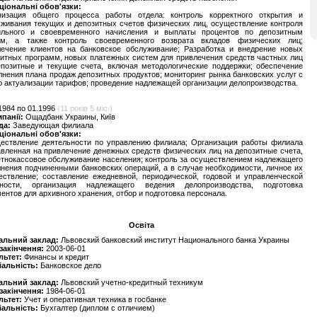
ціональні обов'язки:
низация общего процесса работы отдела: контроль корректного открытия и
живания текущих и депозитных счетов физических лиц, осуществление контроля
ильного и своевременного начисления и выплаты процентов по депозитным
ам, а также контроль своевременного возврата вкладов физических лиц;
лечение клиентов на банковское обслуживание; Разработка и внедрение новых
итных программ, новых платежных систем для привлечения средств частных лиц
епозитные и текущие счета, включая методологические поддержки; обеспечение
нения плана продаж депозитных продуктов; мониторинг рынка банковских услуг с
 актуализации тарифов; проведение надлежащей организации делопроизводства.
1984 по 01.1996
(11 років 5 міс.)
мпанії:
Ощадбанк Украины, Київ
да:
Заведующая филиала
ціональні обов'язки:
ествление деятельности по управлению филиала; Организация работы филиала
вленная на привлечение денежных средств физических лиц на депозитные счета,
тнокассовое обслуживание населения; контроль за осуществлением надлежащего
нения подчиненными банковских операций, а в случае необходимости, личное их
ествление; составление ежедневной, периодической, годовой и управленческой
тности, организация надлежащего ведения делопроизводства, подготовка
ентов для архивного хранения, отбор и подготовка персонала.
Освіта
альний заклад:
Львовский банковский институт Национального банка Украины
 закінчення:
2003-06-01
льтет:
Финансы и кредит
іальність:
Банковское дело
альний заклад:
Львовский учетно-кредитный техникум
 закінчення:
1984-06-01
льтет:
Учет и оперативная техника в госбанке
іальність:
Бухгалтер (диплом с отличием)