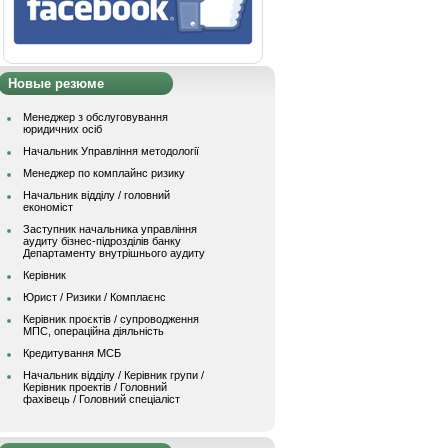
Новые резюме
Менеджер з обслуговування
юридичних осіб
Начальник Управління методології
Менеджер по комплайнс ризику
Начальник відділу / головний
економіст
Заступник начальника управління
аудиту бізнес-підрозділів банку
Департаменту внутрішнього аудиту
Керівник
Юрист / Ризики / Комплаєнс
Керівник проєктів / супроводження
МПС, операційна діяльність
Кредитування МСБ
Начальник вiддiлу / Керівник групи /
Керівник проектів / Головний
фахівець / Головний спеціаліст