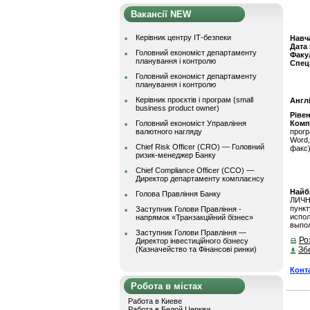
Вакансії NEW
Керівник центру ІТ-безпеки
Навч
Дата
Головний економіст департаменту
Факу
планування і контролю
Спец
Головний економіст департаменту
планування і контролю
Керівник проєктів і програм (small
Англ
business product owner)
Ріве
Головний економіст Управління
Комп
валютного нагляду
прог
Word,
Chief Risk Officer (CRO) — Головний
факс)
ризик-менеджер Банку
Chief Compliance Officer (CCO) —
Директор департаменту комплаєнсу
Найбі
Голова Правління Банку
ЛИЧН
пунк
Заступник Голови Правління -
испо
напрямок «Транзакційний бізнес»
выпол
Заступник Голови Правління —
Ро
Директор інвестиційного бізнесу
(Казначейство та Фінансові ринки)
Зб
Конт
Робота в містах
Работа в Киеве
Работа в Белой Церкви