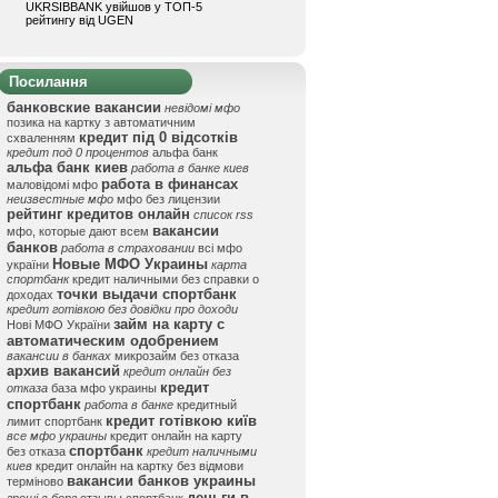
UKRSIBBANK увійшов у ТОП-5
рейтингу від UGEN
Посилання
банковские вакансии
невідомі мфо
позика на картку з автоматичним
кредит під 0 відсотків
схваленням
кредит под 0 процентов
альфа банк
альфа банк киев
работа в банке киев
работа в финансах
маловідомі мфо
неизвестные мфо
мфо без лицензии
рейтинг кредитов онлайн
список rss
вакансии
мфо, которые дают всем
банков
работа в страховании
всі мфо
Новые МФО Украины
україни
карта
спортбанк
кредит наличными без справки о
точки выдачи спортбанк
доходах
кредит готівкою без довідки про доходи
займ на карту с
Нові МФО України
автоматическим одобрением
вакансии в банках
микрозайм без отказа
архив вакансий
кредит онлайн без
кредит
отказа
база мфо украины
спортбанк
работа в банке
кредитный
кредит готівкою київ
лимит спортбанк
все мфо украины
кредит онлайн на карту
спортбанк
без отказа
кредит наличными
киев
кредит онлайн на картку без відмови
вакансии банков украины
терміново
деньги в