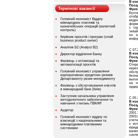
В ко
Поса
Термінові вакансії
Функ
Бухга
отобр
Головний економіст Відділу
веде
міжнародних платежів та
форми
казначейських операцій (валютний
с то
контроль)
эквай
по к
Керівник проєктів і програм (small
инфо
business product owner)
Аналітик Б2 (Analyst B2)
C 07.
В ко
Директор відділення Банку
Поса
Фахівець з оптимізації та
Функ
автоматизації проєктів
Откр
нерез
Головний економіст управління
обсл
корпоративних кредитних ризиків
безна
Департаменту ризик-менеджменту
выпла
на т
Фахівець з обслуговування клієнтів
ордер
в міжнародний банк (Київ)
Заступник начальника управління
C 05.
методологічного забезпечення та
В ко
навчання з питань ПВК/ФТ
Поса
Функ
Аудитор
2001 
2001г
Головний економіст відділу по
учета
взаємодії з національними та
с ис
міжнародними платіжними
юриди
системами
валю
соотв