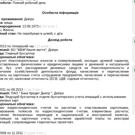
роботи:
Повний робочий день
Особиста інформація
о проживання:
Дніпро
та:
вища
 народження:
13.09.1973 г.
(52 роки )
ь:
Жіноча
йний стан:
Не перебуваю в шлюбі, є діти
Досвід роботи
2013 по теперішній час
(13 років )
мпанії:
БО "МБФ"Хвиля життя", Дніпро
да:
Главный бухгалтер
ціональні обов'язки:
 учет благотворительных взносов и пожертвований, носящих целевой характер,
оставленных физическими и юридическими лицами в денежной и натуральной
е; бух. учет расходования денежных средств на благотворительность и
печение хозяйственной деятельности фонда; начисление и перечисление
латы на карточные счета сотрудников предприятия, начисление и перечисление
ов по з/п; налоговая отчетность (ЕСВ, 1ДФ, годовая отчетность).
2011 по 08.2013
(1 рік 9 міс.)
мпанії:
ПАО " Банк Кредит Днепр ", Дніпро
да:
Ведущий бухгалтер в отделе бухгалтерского учета операций с использование
иковых карт
ціональні обов'язки:
ние корреспондентских счетов по расчетам с пластиковыми карточками,
ирование телексов по корреспондентским счетам, клиринговые расчеты;
сление безналичных переводов в национальной и иностранной валютах,
упивших на карточные счета, зачисление заработной платы по реестрам
изаций; сопровождение «зарплатных проектов».
2006 по 11.2011
(5 років 3 міс.)