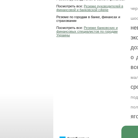
Посмотреть все:
Резюме руководителей в
чер
финансовой и банковской сфере
Резюме по городам в банке, финансах и
шос
страховании
не
Посмотреть все:
Резюме банковских и
финансовых специалистов по городам
Украины
эк
до
о 
вс
мал
ср
под
пол
яг