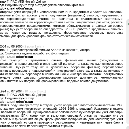
мпанії:
ПАО АКБ Новый, Дніпро
да:
Ведущий бухгалтер в отделе учета операций физ.лиц
ціональні обов'язки:
лтерский учет операций с использованием БПК, кредитных и валютных операций;
ажение в бухгалтерском учете полученных (выданных) залогов, поручительств;
ние корреспондентских счетов по расчетам с пластиковыми карточками,
рование телексов по корреспондентским счетам, клиринговые расчеты; расчеты
рговосервисными предприятиями, которые обслуживаются в рамках договоров
ринга; бух.учет операций по овердрафтам на БПК, работа с кредитными линиями
артам клиентов: выдача, погашение, формирование резервов; подготовка
рмации для формирования файлов статистической отчетности.
2004 по 08.2006
(2 роки 1 міс.)
мпанії:
Днепропетровский филиал АКБ " Имэксбанк " , Дніпро
да:
Экономист отдела по работе с физ.лицами
ціональні обов'язки:
ытие текущих и депозитных счетов физическим лицам (резидентам и
идентам) в национальной и иностранной валютах, а также их расчетно\кассовое
уживание; бух.учет текущих и депозитных операций физ.лиц; перечисление
личных переводов в национальной и иностранной валютах, а также зачисление и
та безналичных переводов в национальной и иностранной валютах, поступивших
екущие счета физ.лиц; формирование кассовых документов, мемориальных
ов и платежных поручений, формирование и ведение архива документов.
1994 по 07.2004
(10 років 2 міс.)
мпанії:
ПАО АКБ Новый, Дніпро
да:
Ведущий бухгалтер
ціональні обов'язки:
2004г.г. ведущий бухгалтер в отделе учета операций с пластиковыми картами; 1996
.г. зав.сектором неторговых операций; 1994 1996г.г. ведущий бухгалтер в отделе
 валютных операций. Функциональные обязанности: бухгалтерский учет операций
пользованием БПК, кредитных и валютных операций; открытие текущих счетов
ческим и физическим лицам, формирование юридических дел клиентов; бух. учет
тных операций, которые проводятся резидентами и нерезидентами через банк в
етствии с валютным законодательством Украины.