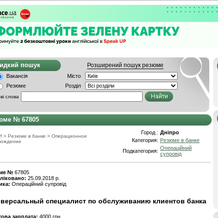
видкий пошук
Розширений пошук резюме
Вакансія
Місто
Резюме
Розділ
ві слова
юме № 67805
Город :
Дніпро
f
>
Резюме в банке
>
Операционное
Категория:
Резюме в банке
вождение
Операційний
Подкатегория:
супровід
ме №
67805
ліковано:
25.09.2018 р.
ика:
Операційний супровід
версальный специалист по обслуживанию клиентов банка
това зарплата:
4000 грн.