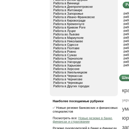
Работа в Виннице
Р
Работа в Днепропетровске
Работа в Житомире
раб
Работа в Запорожье
раб
Работа в Ивано-Франковске
раб
Работа в Кировограде
раб
Работа в Кременчуге
раб
Работа в Кривом Роге
раб
Работа в Луцке
раб
Работа во Львове
раб
Работа в Мариуполе
раб
Работа в Николаеве
раб
Работа в Одессе
раб
Работа в Полтаве
раб
Работа в Ровно
раб
Работа в Сумах
раб
Работа в Тернополе
раб
Работа в Ужгороде
раб
Работа в Харькове
Работа в Херсоне
Работа в Хмельницком
Работа в Черкассах
Шви
Работа в Чернигове
Работа в Черновцах
Работа в Других городах
кр
укр
Наиболее посещаемые рубрики
✅ Новые резюме банковских и финансовых
ум
специалистов
юр
Посмотреть все:
Новые резюме в банке,
финансах и страховании
за
Резюме руководителей в банке и финансах