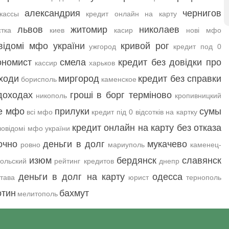
александрия
чернигов
кассы
кредит онлайн на карту
львов
житомир
николаев
тка
киев
касир
нові мфо
відомі мфо україни
кривой рог
ужгород
кредит под 0
ономист
смела
кредит без довідки про
кассир
харьков
ходи
миргород
кредит без справки
борисполь
каменское
доходах
гроші в борг терміново
никополь
кропивницкий
е мфо
прилуки
сумы
всі мфо
кредит під 0 відсотків на картку
кредит онлайн на карту без отказа
овідомі мфо україни
очно
деньги в долг
мукачево
ровно
мариуполь
каменец-
изюм
бердянск
славянск
ольский
рейтинг кредитов
днепр
деньги в долг на карту
одесса
тава
юрист
тернополь
отин
бахмут
мелитополь