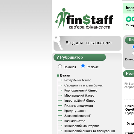
Ш
Рубрикатор
Ключо
Вакансії
Резюме
Рез
Банки
Роздрібний бізнес
FinStaf
Середній та малий бізнес
сопро
Корпоративний бізнес
Міжнародний бізнес
Інвестиційний бізнес
Ризик-менеджмент
Резю
Опуб
Кредитування
Рубр
Заставні операції
Казначейство
Уни
Фінансовий моніторинг
Фінансовий аналіз та планування
Стар