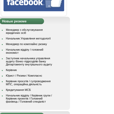
Новые резюме
Менеджер з обслуговування
юридичних осіб
Начальник Управління методології
Менеджер по комплайнс ризику
Начальник відділу / головний
економіст
Заступник начальника управління
аудиту бізнес-підрозділів банку
Департаменту внутрішнього аудиту
Керівник
Юрист / Ризики / Комплаєнс
Керівник проєктів / супроводження
МПС, операційна діяльність
Кредитування МСБ
Начальник вiддiлу / Керівник групи /
Керівник проектів / Головний
фахівець / Головний спеціаліст