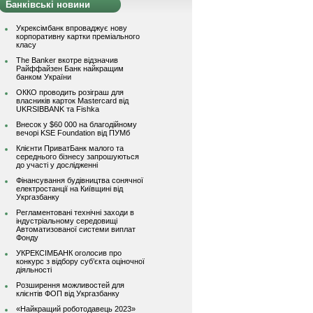
Банківські новини
Укрексімбанк впроваджує нову
корпоративну картки преміального
класу
The Banker вкотре відзначив
Райффайзен Банк найкращим
банком України
ОККО проводить розіграш для
власників карток Mastercard від
UKRSIBBANK та Fishka
Внесок у $60 000 на благодійному
вечорі KSE Foundation від ПУМб
Клієнти ПриватБанк малого та
середнього бізнесу запрошуються
до участі у дослідженні
Фінансування будівництва сонячної
електростанції на Київщині від
Укргазбанку
Регламентовані технічні заходи в
індустріальному середовищі
Автоматизованої системи виплат
Фонду
УКРЕКСІМБАНК оголосив про
конкурс з відбору суб’єкта оціночної
діяльності
Розширення можливостей для
клієнтів ФОП від Укргазбанку
«Найкращий роботодавець 2023»