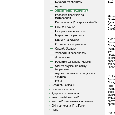
Бухоблік та звітність
Тип 
Аудит
Операційний супровід
Розробка продуктів та
Міст
методологія
Осві
Касові операції та грошовий обіг
Дата
Стат
Платіжні картки
Сіме
Інформаційні технології
Маркетинг та реклама
C 08.
Юридична служба
В ко
Стягнення заборгованості
Поса
Служба безпеки
Функ
Бух.
Управління персоналом
пред
Діловодство
форм
обес
Розвиток філіальної мережі
зар,п
Філії та відділення банку
налог
(керівники)
Адміністративно-господарська
C 11.
частина
В ко
Різне
Поса
Страхові компанії
пласт
Функ
Лізингові компанії
Веде
Аудиторські компанії
форм
Інвестиційні компанії
зачи
пост
Компанії з управління активами
орган
Ділінгові компанії та Forex
Різне
C 08.