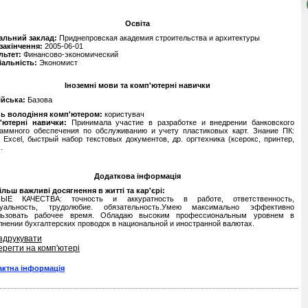
Освіта
альний заклад:
Приднепровская академия строительства и архитектуры
 закінчення:
2005-06-01
льтет:
Финансово-экономический
іальність:
Экономист
Іноземні мови та комп'ютерні навички
ійська:
Базова
нь володіння комп'ютером:
користувач
'ютерні навички:
Принимала участие в разработке и внедрении банковского
раммного обеспечения по обслуживанию и учету пластиковых карт. Знание ПК:
 Excel, быстрый набор текстовых документов, др. оргтехника (ксерокс, принтер,
.
Додаткова інформація
льш важливі досягнення в житті та кар'єрі:
ЫЕ КАЧЕСТВА: точность и аккуратность в работе, ответственность,
туальность, трудолюбие. обязательность.Умею максимально эффективно
льзовать рабочее время. Обладаю высоким профессиональным уровнем в
нении бухгалтерских проводок в национальной и иностранной валютах.
здрукувати
ерегти на комп'ютері
актна інформація