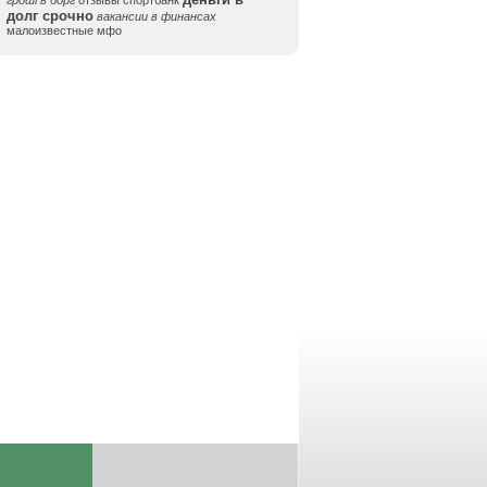
гроші в борг
отзывы спортбанк
долг срочно
вакансии в финансах
малоизвестные мфо