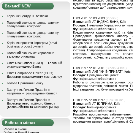
експертизи та підготовка висновку щ
підготовка необхідних документів і уго
Вакансії NEW
кредитної справи до її завершення, кон
Керівник центру ІТ-безпеки
C 03.2001 по 03.2003
(2 роки )
В компанії:
АТ ІНДЕКС-БАНК, Київ
Головний економіст департаменту
Посада:
Начальник Управління активн
планування і контролю
Функціональні обов'язки:
Кредитування юридичних осіб та фізи
Головний економіст департаменту
Проведення фінансового аналізу. А
планування і контролю
Формування кредитної заявки та її 
Керівник проєктів і програм (small
оформлення всіх небхідних документі
business product owner)
договорів, договорів забезпечення, стр
іпотеки). Супроводження кредитних спр
Головний економіст Управління
контроль нарахування та сплати
валютного нагляду
заборгованістю.Участь у розробці нови
Chief Risk Officer (CRO) — Головний
ризик-менеджер Банку
C 09.1997 по 01.2001
(3 роки 4 міс.)
В компанії:
АКБ "КИЇВ-ПРИВАТ", Київ
Chief Compliance Officer (CCO) —
Посада:
Провідний спеціаліст
Директор департаменту комплаєнсу
Функціональні обов'язки:
Робота із системою електронних роз
Голова Правління Банку
відправки платежів, звітності, листів
Інші завдання , які були покладені на У
Заступник Голови Правління -
напрямок «Транзакційний бізнес»
Заступник Голови Правління —
C 10.1995 по 08.1997
(1 рік 10 міс.)
Директор інвестиційного бізнесу
В компанії:
АТ ІК ПРИМА, Київ
(Казначейство та Фінансові ринки)
Посада:
Інженер-програміст
Функціональні обов'язки:
Розробка програмного забезпечення,
України, які перебували на стадії при
проведення депозитарної діяльності. С
Робота в містах
Работа в Киеве
Работа в Белой Церкви