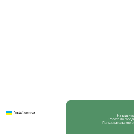
finstaff.com.ua
На главну
Работа по город
Пользовательское с