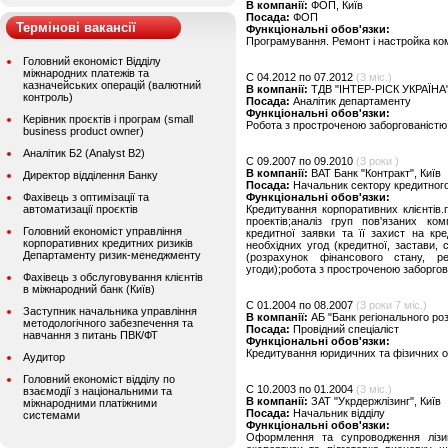
В компанії:
ФОП, Київ
Посада:
ФОП
Термінові вакансії
Функціональні обов'язки:
Програмування. Ремонт і настройка ком
Головний економіст Відділу
міжнародних платежів та
C 04.2012 по 07.2012
(3 міс.)
казначейських операцій (валютний
В компанії:
ТДВ "ІНТЕР-РІСК УКРАЇНА"
контроль)
Посада:
Аналітик департаменту
Функціональні обов'язки:
Керівник проєктів і програм (small
Робота з простроченою заборгованістю 
business product owner)
Аналітик Б2 (Analyst B2)
C 09.2007 по 09.2010
(3 роки )
В компанії:
ВАТ Банк "Контракт", Київ
Директор відділення Банку
Посада:
Начальник сектору кредитного
Фахівець з оптимізації та
Функціональні обов'язки:
автоматизації проєктів
Кредитування корпоративних клієнтів.
проектів;аналіз груп пов'язаних ком
Головний економіст управління
кредитної заявки та її захист на кре
корпоративних кредитних ризиків
необхідних угод (кредитної, застави, 
Департаменту ризик-менеджменту
(розрахунок фінансового стану, р
угоди);робота з простроченою заборгов
Фахівець з обслуговування клієнтів
в міжнародний банк (Київ)
C 01.2004 по 08.2007
(3 роки 7 міс.)
Заступник начальника управління
В компанії:
АБ "Банк регіонального роз
методологічного забезпечення та
Посада:
Провідний спеціаліст
навчання з питань ПВК/ФТ
Функціональні обов'язки:
Кредитування юридичних та фізичних ос
Аудитор
Головний економіст відділу по
C 10.2003 по 01.2004
(3 міс.)
взаємодії з національними та
В компанії:
ЗАТ "Укрдержлізинг", Київ
міжнародними платіжними
Посада:
Начальник відділу
системами
Функціональні обов'язки:
Оформлення та супроводження лізин