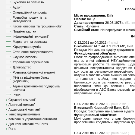
Бухоблік та звітність
Аудит
Особи
Операційний супровід
Місто проживання:
Київ
Розробка продуктів та
Освіта:
вища
методологія
Дата народження:
26.08.1975 г.
(51 год
Касові операції та грошовий обіг
Стать:
Чоловіча
Сімейний стан:
Не перебуваю в шлюбі,
Платіжні картки
До
Інформаційні технології
Маркетинг та реклама
C 12.2021 по 04.2022
(4 міс.)
В компанії:
АТ "БАНК "ПОРТАЛ", Київ
Юридична служба
Посада:
Начальник відділу кредитного 
Стягнення заборгованості
Функціональні обов'язки:
Служба безпеки
Облік та супроводження активних опе
статистичної звітності НБУ;здійсненн
Управління персоналом
організація роботи та контроль щод
Діловодство
цільовим використанням кредитних к
контроль за регулярною переоцінкою 
Розвиток філіальної мережі
надано в забезпечення виконання зобов
Філії та відділення банку
та наявності майна, яке надано в
(керівники)
банком;контроль за наявністю реєст
внесенням змін до обтяжень, пр
Адміністративно-господарська
відображення в АБС Банку резервів д
частина
операціями Банку.
Різне
Страхові компанії
C 06.2018 по 08.2020
(2 роки 2 міс.)
Лізингові компанії
В компанії:
Комерційний Банк, Київ
Аудиторські компанії
Посада:
Заступник начальника відділу
Інвестиційні компанії
Функціональні обов'язки:
Моніторинг кредитних справ боржник
Компанії з управління активами
проблемними кредитами, підготовка доку
Ділінгові компанії та Forex
Різне
C 04.2015 по 12.2020
(5 років 8 міс.)