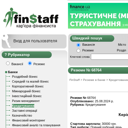
Швидкий пошу
Вакансія
Місто
Резюме
Розділ
Рубрикатор
Ключові слова
Вакансії
Резюме
Резюме № 68764
Банки
Роздрібний бізнес
FinStaff
>
Резюме в банке
>
Кредитовани
Середній та малий бізнес
Корпоративний бізнес
Міжнародний бізнес
Інвестиційний бізнес
Резюме №
68764
Ризик-менеджмент
Опубліковано:
25.08.2024 р.
Рубрика:
Кредитування
Кредитування
Заставні операції
Кері
Казначейство
Фінансовий моніторинг
Стартова зарплата:
30000 грн.
Фінансовий аналіз та планування
Тип роботи:
Повний робочий день