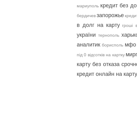
кредит без до
мариуполь
запорожье
бердичев
креди
в долг на карту
гроші 
україни
харьк
тернополь
аналитик
мфо 
борисполь
мир
під 0 відсотків на картку
карту без отказа срочн
кредит онлайн на карт