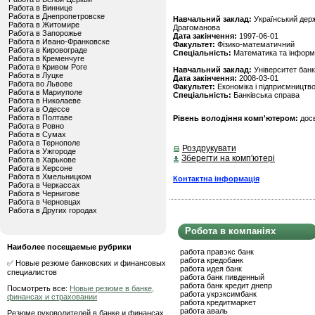
Работа в Виннице
Работа в Днепропетровске
Навчальний заклад:
Український держ
Работа в Житомире
Драгоманова
Работа в Запорожье
Дата закінчення:
1997-06-01
Работа в Ивано-Франковске
Факультет:
Фізико-математичний
Работа в Кировограде
Спеціальність:
Математика та інформ
Работа в Кременчуге
Работа в Кривом Роге
Навчальний заклад:
Університет банк
Работа в Луцке
Дата закінчення:
2008-03-01
Работа во Львове
Факультет:
Економіка і підприємництв
Работа в Мариуполе
Спеціальність:
Банківська справа
Работа в Николаеве
Работа в Одессе
Работа в Полтаве
Рівень володіння комп'ютером:
дос
Работа в Ровно
Работа в Сумах
Работа в Тернополе
Роздрукувати
Работа в Ужгороде
Зберегти на комп'ютері
Работа в Харькове
Работа в Херсоне
Работа в Хмельницком
Контактна інформація
Работа в Черкассах
Работа в Чернигове
Работа в Черновцах
Работа в Других городах
Робота в компаніях
Наиболее посещаемые рубрики
работа правэкс банк
работа кредобанк
✅ Новые резюме банковских и финансовых
работа идея банк
специалистов
работа банк пивденный
работа банк кредит днепр
Посмотреть все:
Новые резюме в банке,
работа укрэксимбанк
финансах и страховании
работа кредитмаркет
работа аваль
Резюме руководителей в банке и финансах