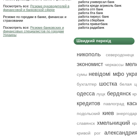
работа универсал банк
работа креди агриколь банк
Посмотреть все:
Резюме руководителей в
работа отп банк
финансовой и банковской сфере
работа бта банк
работа пиреус банк
Резюме по городам в банке, финансах и
работа сбербанк
страховании
работа приватбанк
Посмотреть все:
Резюме банковских и
работа радабанк
финансовых специалистов по городам
Украины
Швидкий перехід
никополь
северодонецк
экономист
мел
черкассы
невідомі мфо укра
сумы
шостка
бухгалтер
белая ц
одесса
бердянск
луцк
кр
кредитов
кас
павлоград
киев
подольский
энергода
хмельницкий
славянск
кр
александри
кривой рог