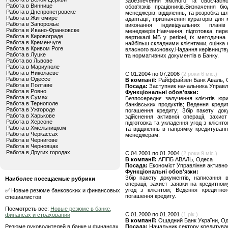
забезпечення якісного та своєчасно
Работа в Виннице
обов'язків працівників.Визначення бю
Работа в Днепропетровске
менеджерів, відділеннь, та розробка шл
Работа в Житомире
адаптації, призначення кураторів для
Работа в Запорожье
виконання індивідуальних плані
Работа в Ивано-Франковске
менеджерів.Навчання, підготовка, пере
Работа в Кировограде
вертикалі МБ у регіоні, їх методична
Работа в Кременчуге
найбільш складними клієнтами, оцінка 
Работа в Кривом Роге
власного висновку.Надання керівництв
Работа в Луцке
та нормативних документів в Банку.
Работа во Львове
Работа в Мариуполе
Работа в Николаеве
C 01.2004 по 07.2006
(2 роки 6 міс.)
Работа в Одессе
В компанії:
Райффайзен Банк Аваль, 
Работа в Полтаве
Посада:
Заступник начальника Управлі
Работа в Ровно
Функціональні обов'язки:
Работа в Сумах
Безпосереднє залучення клієнтів юр
Работа в Тернополе
банківських продуктів; Ведення креди
Работа в Ужгороде
погашення кредиту; Збір пакету док
Работа в Харькове
здійснення активної операції, захис
Работа в Херсоне
підготовка та укладення угод з клієнт
Работа в Хмельницком
та відділеннь в напрямку кредитуванн
Работа в Черкассах
менеджерам.
Работа в Чернигове
Работа в Черновцах
Работа в Других городах
C 04.2001 по 01.2004
(2 роки 9 міс.)
В компанії:
АППБ АВАЛЬ, Одеса
Посада:
Економіст Управління активно
Функціональні обов'язки:
Збір пакету документів, написання 
Наиболее посещаемые рубрики
операції, захист заявки на кредитному
угод з клієнтом; Ведення кредитно
✅ Новые резюме банковских и финансовых
погашення кредиту.
специалистов
Посмотреть все:
Новые резюме в банке,
C 01.2000 по 01.2001
(1 рік )
финансах и страховании
В компанії:
Ощадний Банк України, О
Резюме руководителей в банке и финансах
Посада:
Начальник сектору кредитуван