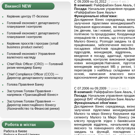
C 09.2009 по 01.2012
(2 роки 4 міс.)
В компанії:
Райффайзен Банк Аваль, 
Вакансії NEW
Посада:
Начальник управління продаж 
«Райффайзен Банк Аваль»
Функціональні обов'язки:
Керівник центру ІТ-безпеки
Дослідження бізнес середовища, визнач
Головний економіст департаменту
залучення підлеглими менеджерамиПо
планування і контролю
Керування відносинами, які виникають
(як діючим, так і новим), шляхом запро
Головний економіст департаменту
політикою та процедурами; Координація
планування і контролю
операціоністів з питань, що стосуються
Малого бізнесу, Розподіл завдань та 
Керівник проєктів і програм (small
працівниками, забезпечення якісного 
business product owner)
посадових обов'язків працівників.В
підрозділів, менеджерів, відділеннь
Головний економіст Управління
введення в посаду, адаптації, призн
валютного нагляду
працівників, контролю виконання індив
нових менеджерів.Навчання, підготов
Chief Risk Officer (CRO) — Головний
менеджерів вертикалі МБ у регіоні, 
ризик-менеджер Банку
переговорів з найбільш складними кл
основі, написання власного висн
Chief Compliance Officer (CCO) —
вдосконалення діючих процесів та норм
Директор департаменту комплаєнсу
Голова Правління Банку
C 07.2006 по 09.2009
(3 роки 2 міс.)
Заступник Голови Правління -
В компанії:
Райффайзен Банк Аваль, 
напрямок «Транзакційний бізнес»
Посада:
Начальник управління продаж 
дирекції ВАТ «Райффайзен Банк Аваль
Заступник Голови Правління —
Функціональні обов'язки:
Директор інвестиційного бізнесу
Дослідження бізнес середовища, визнач
(Казначейство та Фінансові ринки)
залучення підлеглими менеджерамиП
Малого та мікро бізнесу Керування ві
сегменту Малого та Мікро бізнесу (я
клієнту продуктів згідно з банківсь
Робота в містах
менеджерів відділень, начальників ві
якісного та повноцінного обслуговува
Работа в Киеве
завдань та функцій, покладених 
Работа в Белой Церкви