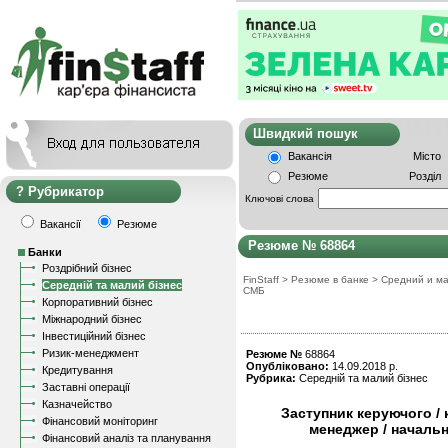
Швидкий пошу
Вакансія
Місто
Резюме
Розділ
Рубрикатор
Ключові слова
Вакансії
Резюме
Резюме № 68864
Банки
Роздрібний бізнес
FinStaff
>
Резюме в банке
>
Средний и ма
Середній та малий бізнес
СМБ
Корпоративний бізнес
Міжнародний бізнес
Інвестиційний бізнес
Ризик-менеджмент
Резюме №
68864
Опубліковано:
14.09.2018 р.
Кредитування
Рубрика:
Середній та малий бізнес
Заставні операції
Казначейство
Заступник керуючого / 
Фінансовий моніторинг
менеджер / началь
Фінансовий аналіз та планування