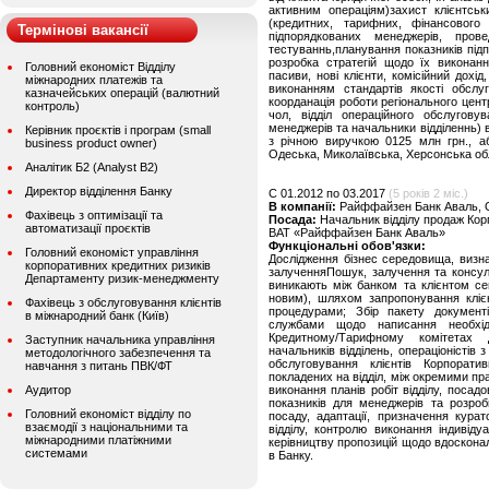
активним операціям)захист клієнтсь
(кредитних, тарифних, фінансового 
Термінові вакансії
підпорядкованих менеджерів, прове
тестуваннь,планування показників підп
розробка стратегій щодо їх виконанн
Головний економіст Відділу
пасиви, нові клієнти, комісійний дохід
міжнародних платежів та
виконанням стандартів якості обслуго
казначейських операцій (валютний
коорданація роботи регіонального центр
контроль)
чол, відділ операційного обслугову
менеджерів та начальники відділеннь) 
Керівник проєктів і програм (small
з річною виручкою 0125 млн грн., аб
business product owner)
Одеська, Миколаївська, Херсонська обл
Аналітик Б2 (Analyst B2)
Директор відділення Банку
C 01.2012 по 03.2017
(5 років 2 міс.)
В компанії:
Райффайзен Банк Аваль, 
Фахівець з оптимізації та
Посада:
Начальник відділу продаж Кор
автоматизації проєктів
ВАТ «Райффайзен Банк Аваль»
Функціональні обов'язки:
Головний економіст управління
Дослідження бізнес середовища, визнач
корпоративних кредитних ризиків
залученняПошук, залучення та консуль
Департаменту ризик-менеджменту
виникають між банком та клієнтом сег
новим), шляхом запропонування клієн
Фахівець з обслуговування клієнтів
процедурами; Збір пакету документі
в міжнародний банк (Київ)
службами щодо написання необхід
Кредитному/Тарифному комітетах Д
Заступник начальника управління
начальників відділень, операціоністів 
методологічного забезпечення та
обслуговування клієнтів Корпорати
навчання з питань ПВК/ФТ
покладених на відділ, між окремими пр
Аудитор
виконання планів робіт відділу, посад
показників для менеджерів та розроб
Головний економіст відділу по
посаду, адаптації, призначення кура
взаємодії з національними та
відділу, контролю виконання індивіду
міжнародними платіжними
керівництву пропозицій щодо вдоскона
системами
в Банку.