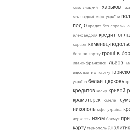
харьков
хмельницкий
жи
пол
маловідомі мфо україни
под 0
кредит без справки 
кредит онла
александрия
каменец-подоль
херсон
гроші в бо
борг на картку
львов
ивано-франковск
м
юриско
відсотків на картку
белая церковь
україна
кр
кредитов
кривой р
касир
краматорск
сум
смела
никополь
кр
мфо україна
изюм
при
черкассы
бахмут
карту
аналитик
тернополь