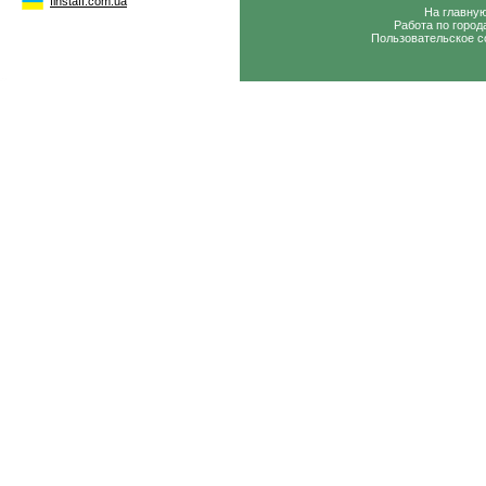
finstaff.com.ua
На главну
Работа по город
Пользовательское с