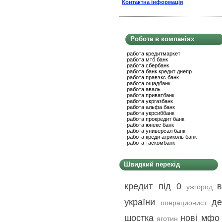
Контактна інформація
Робота в компаніях
работа кредитмаркет
работа мтб банк
работа сбербанк
работа банк кредит днепр
работа правэкс банк
работа ощадбанк
работа аваль
работа приватбанк
работа укргазбанк
работа альфа банк
работа укрсиббанк
работа прокредит банк
работа юнекс банк
работа универсал банк
работа креди агриколь банк
работа таскомбанк
Швидкий перехід
кредит під 0
ужгород
україни
де
операционист
шостка
нові мфо
яготин