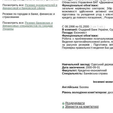
Областного Управління ВАТ «Державни
Посмотреть все:
Резюме руководителей в
Функціональні обов'язки:
финансовой и банковской сфере
загальне керівництво сектором; Збі
можливості здійснення активної опе
Резюме по городам в банке, финансах и
підготовка та укладення угод з кліє
страховании
кредиту до повного погашення; ; Розра
Посмотреть все:
Резюме банковских и
финансовых специалистов по городам
C 08.1998 по 01.2000
(1 рік 5 міс.)
Украины
В компанії:
Ощадний Банк України, О
Посада:
Економіст
Функціональні обов'язки:
Робота з проблемними позичальникам
Ведення претензійнопозовної роботи, п
за рахунок резервів ; Підготовка з
Перевірка правильності ведення Баз да
Навчальний заклад:
Одеський держав
Дата закінчення:
2000-09-01
Факультет:
Кредитно-економічний
Спеціальність:
Банківська справа
Іноземні мови
Англійська:
Базова
Рівень володіння комп'ютером:
дос
Роздрукувати
Зберегти на комп'ютері