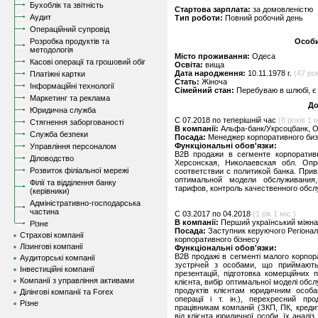
Бухоблік та звітність
Стартова зарплата:
за домовленістю
Аудит
Тип роботи:
Повний робочий день
Операційний супровід
Розробка продуктів та
Особи
методологія
Місто проживання:
Одеса
Касові операції та грошовий обіг
Освіта:
вища
Дата народження:
10.11.1978 г.
(47 рок
Платіжні картки
Стать:
Жіноча
Інформаційні технології
Сімейний стан:
Перебуваю в шлюбі, є 
Маркетинг та реклама
До
Юридична служба
C 07.2018 по теперішній час
(8 років 1 м
Стягнення заборгованості
В компанії:
Альфа-банк/Укрсоцбанк, 
Служба безпеки
Посада:
Менеджер корпоративного би
Функціональні обов'язки:
Управління персоналом
B2B продажи в сегменте корпоративн
Діловодство
Херсонская, Николаевская обл. Оп
Розвиток філіальної мережі
соответствии с политикой банка. Прив
оптимальной модели обслуживания,
Філії та відділення банку
тарифов, контроль качественного обсл
(керівники)
Адміністративно-господарська
частина
C 03.2017 по 04.2018
(1 рік 1 міс.)
В компанії:
Перший український міжн
Різне
Посада:
Заступник керуючого Регіонал
Страхові компанії
корпоративного бізнесу
Лізингові компанії
Функціональні обов'язки:
B2B продажі в сегменті малого корпора
Аудиторські компанії
зустрічей з особами, що приймають
Інвестиційні компанії
презентацій, підготовка комерційних 
Компанії з управління активами
клієнта, вибір оптимальної моделі обс
продуктів клієнтам юридичним особа
Ділінгові компанії та Forex
операції і т. ін.), перехресний пр
Різне
працівникам компаній (ЗКП, ПК, кредиту
від клієнта юридичної особи, їх аналі