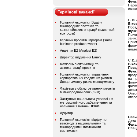
Функ
Пере
банко
Термінові вакансії
C 10.
Головний економіст Відділу
В ко
міжнародних платежів та
Поса
казначейських операцій (валютний
Функ
контроль)
Прие
зачи
Керівник проєктів і програм (small
Прие
business product owner)
физи
плат
Аналітик Б2 (Analyst B2)
Директор відділення Банку
C 11.
Фахівець з оптимізації та
В ко
автоматизації проєктів
Поса
Функ
Головний економіст управління
прод
корпоративних кредитних ризиків
на п
Департаменту ризик-менеджменту
физич
физи
Фахівець з обслуговування клієнтів
дене
в міжнародний банк (Київ)
Опер
опера
Заступник начальника управління
методологічного забезпечення та
навчання з питань ПВК/ФТ
Аудитор
Навч
Головний економіст відділу по
Дата
взаємодії з національними та
Факу
міжнародними платіжними
Спец
системами