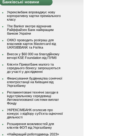
Банківські новини
Укрексімбанк впроваджує нову
корпоративну картки преміального
класу
The Banker вкотре відзначив
Райффайзен Банк найкращим
банком України
ОККО проводить розіграш для
власників карток Mastercard від
UKRSIBBANK та Fishka
Внесок у $60 000 на благодійному
вечорі KSE Foundation від ПУМб
Клієнти ПриватБанк малого та
середнього бізнесу запрошуються
до участі у дослідженні
Фінансування будівництва сонячної
електростанції на Київщині від
Укргазбанку
Регламентовані технічні заходи в
індустріальному середовищі
Автоматизованої системи виплат
Фонду
УКРЕКСІМБАНК оголосив про
конкурс з відбору суб’єкта оціночної
діяльності
Розширення можливостей для
клієнтів ФОП від Укргазбанку
«Найкращий роботодавець 2023»