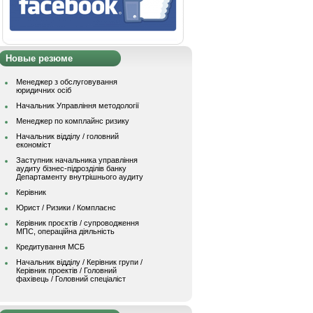
Новые резюме
Менеджер з обслуговування
юридичних осіб
Начальник Управління методології
Менеджер по комплайнс ризику
Начальник відділу / головний
економіст
Заступник начальника управління
аудиту бізнес-підрозділів банку
Департаменту внутрішнього аудиту
Керівник
Юрист / Ризики / Комплаєнс
Керівник проєктів / супроводження
МПС, операційна діяльність
Кредитування МСБ
Начальник вiддiлу / Керівник групи /
Керівник проектів / Головний
фахівець / Головний спеціаліст