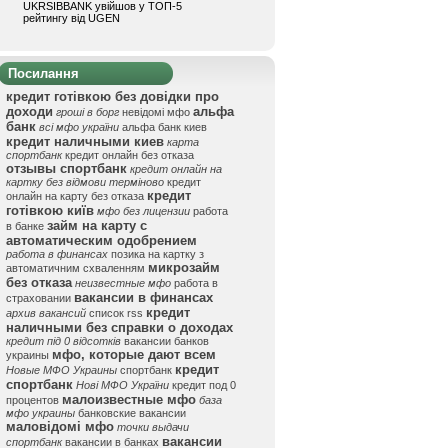
UKRSIBBANK увійшов у ТОП-5
рейтингу від UGEN
Посилання
кредит готівкою без довідки про
доходи
альфа
гроші в борг
невідомі мфо
банк
всі мфо україни
альфа банк киев
кредит наличными киев
карта
спортбанк
кредит онлайн без отказа
отзывы спортбанк
кредит онлайн на
картку без відмови терміново
кредит
кредит
онлайн на карту без отказа
готівкою київ
мфо без лицензии
работа
займ на карту с
в банке
автоматическим одобрением
работа в финансах
позика на картку з
микрозайм
автоматичним схваленням
без отказа
неизвестные мфо
работа в
вакансии в финансах
страховании
кредит
архив вакансий
список rss
наличными без справки о доходах
кредит під 0 відсотків
вакансии банков
мфо, которые дают всем
украины
кредит
Новые МФО Украины
спортбанк
спортбанк
Нові МФО України
кредит под 0
малоизвестные мфо
процентов
база
мфо украины
банковские вакансии
маловідомі мфо
точки выдачи
вакансии
спортбанк
вакансии в банках