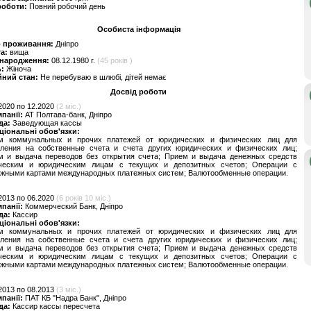
роботи:
Повний робочий день
Особиста інформація
о проживання:
Дніпро
та:
вища
 народження:
08.12.1980 г.
(45 років )
ь:
Жіноча
йний стан:
Не перебуваю в шлюбі, дітей немає
Досвід роботи
2020 по 12.2020
(2 міс.)
мпанії:
АТ Полтава-банк, Дніпро
да:
Заведующая кассы
ціональні обов'язки:
м коммунальных и прочих платежей от юридических и физических лиц для
сления на собственные счета и счета других юридических и физических лиц;
м и выдача переводов без открытия счета; Прием и выдача денежных средств
ческим и юридическим лицам с текущих и депозитных счетов; Операции с
ежными картами международных платежных систем; Валютообменные операции.
2013 по 06.2020
(6 років 10 міс.)
мпанії:
Коммерческий Банк, Дніпро
да:
Кассир
ціональні обов'язки:
м коммунальных и прочих платежей от юридических и физических лиц для
сления на собственные счета и счета других юридических и физических лиц;
м и выдача переводов без открытия счета; Прием и выдача денежных средств
ческим и юридическим лицам с текущих и депозитных счетов; Операции с
ежными картами международных платежных систем; Валютообменные операции.
2013 по 08.2013
(3 міс.)
мпанії:
ПАТ КБ "Надра Банк", Дніпро
да:
Кассир кассы пересчета