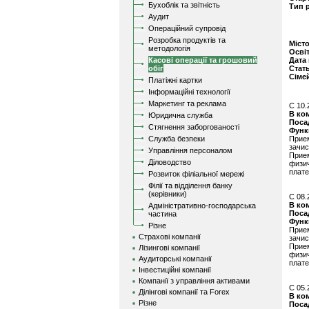
Бухоблік та звітність
Тип 
Аудит
Операційний супровід
Розробка продуктів та
Міст
методологія
Осві
Касові операції та грошовий
Дата
обіг
Стат
Сіме
Платіжні картки
Інформаційні технології
Маркетинг та реклама
C 10.
В ко
Юридична служба
Поса
Стягнення заборгованості
Функ
Служба безпеки
Прие
зачи
Управління персоналом
Прие
Діловодство
физи
плат
Розвиток філіальної мережі
Філії та відділення банку
(керівники)
C 08.
В ко
Адміністративно-господарська
Поса
частина
Функ
Різне
Прие
Страхові компанії
зачи
Прие
Лізингові компанії
физи
Аудиторські компанії
плат
Інвестиційні компанії
Компанії з управління активами
C 05.
Ділінгові компанії та Forex
В ко
Різне
Поса