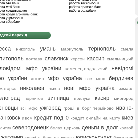
ота бта банк
работа таскомбанк
ота мтб банк
работа правэкс банк
ота кредитмаркет
работа ощадбанк
ота креди агриколь банк
ота укргазбанк
ота сбербанк
дкий перехід
есса
умань
тернополь
никополь
мариуполь
смела
литополь
славянск
кассир
полтава
херсон
хмельницкий
ловідомі мфо україни
невідомі
каменец-подольский
о україни
мфо україна
бердичев
яготин
все мфо
николаев
нові мфо україна
маторск
львов
измаил
влоград
винница
касир
чернигов
прилуки
миргород
рновцы
ужгород
ивано-
всі мфо
гроші в борг терміново
анковск
кредит под 0
киев
изюм
кредит онлайн на карту
северодонецк
деньги в долг
литик
белая церковь
кривой
житомир
юрисконсульт
гроші в борг на картку
бухгалтер