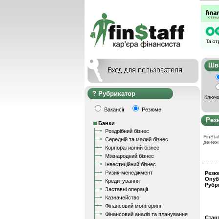
Ш
Рубрикатор
Ключо
Вакансії
Резюме
Рез
Банки
Роздрібний бізнес
FinStaf
Середній та малий бізнес
денеж
Корпоративний бізнес
Міжнародний бізнес
Інвестиційний бізнес
Ризик-менеджмент
Резю
Опуб
Кредитування
Рубр
Заставні операції
Казначейство
Фінансовий моніторинг
Фінансовий аналіз та планування
Стар