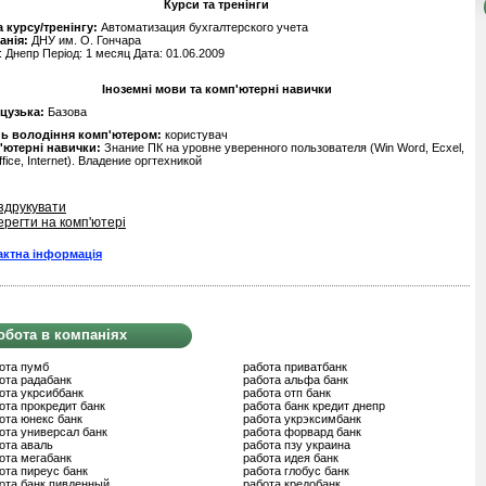
Курси та тренінги
 курсу/тренінгу:
Автоматизация бухгалтерского учета
анія:
ДНУ им. О. Гончара
: Днепр Період: 1 месяц Дата: 01.06.2009
Іноземні мови та комп'ютерні навички
цузька:
Базова
нь володіння комп'ютером:
користувач
'ютерні навички:
Знание ПК на уровне уверенного пользователя (Win Word, Ecxel,
fice, Internet). Владение оргтехникой
здрукувати
ерегти на комп'ютері
актна інформація
обота в компаніях
ота пумб
работа приватбанк
ота радабанк
работа альфа банк
ота укрсиббанк
работа отп банк
ота прокредит банк
работа банк кредит днепр
ота юнекс банк
работа укрэксимбанк
ота универсал банк
работа форвард банк
ота аваль
работа пзу украина
ота мегабанк
работа идея банк
ота пиреус банк
работа глобус банк
ота банк пивденный
работа кредобанк