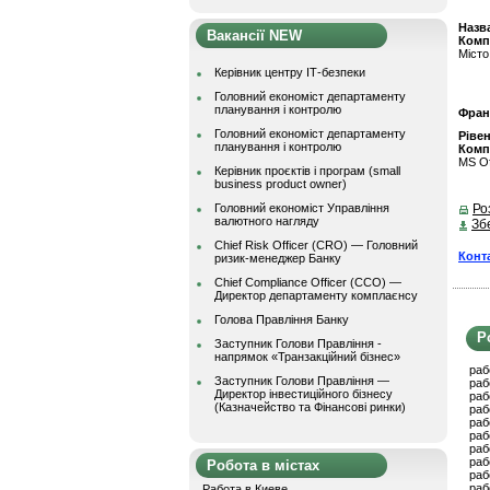
Назва
Вакансії NEW
Комп
Місто
Керівник центру ІТ-безпеки
Головний економіст департаменту
планування і контролю
Фран
Головний економіст департаменту
Ріве
планування і контролю
Комп
MS Of
Керівник проєктів і програм (small
business product owner)
Головний економіст Управління
Ро
валютного нагляду
Зб
Chief Risk Officer (CRO) — Головний
Конт
ризик-менеджер Банку
Chief Compliance Officer (CCO) —
Директор департаменту комплаєнсу
Голова Правління Банку
Р
Заступник Голови Правління -
напрямок «Транзакційний бізнес»
раб
Заступник Голови Правління —
раб
Директор інвестиційного бізнесу
раб
(Казначейство та Фінансові ринки)
раб
раб
раб
раб
раб
Робота в містах
раб
раб
Работа в Киеве