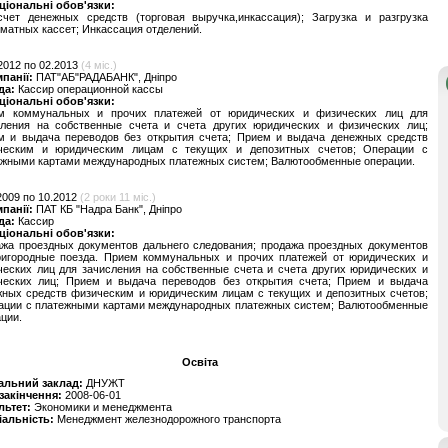
ціональні обов'язки:
счет денежных средств (торговая выручка,инкассация); Загрузка и разгрузка
матных кассет; Инкассация отделений.
2012 по 02.2013
(4 міс.)
мпанії:
ПАТ"АБ"РАДАБАНК", Дніпро
да:
Кассир операционной кассы
ціональні обов'язки:
м коммунальных и прочих платежей от юридических и физических лиц для
сления на собственные счета и счета других юридических и физических лиц;
м и выдача переводов без открытия счета; Прием и выдача денежных средств
ческим и юридическим лицам с текущих и депозитных счетов; Операции с
ежными картами международных платежных систем; Валютообменные операции.
2009 по 10.2012
(2 роки 11 міс.)
мпанії:
ПАТ КБ "Надра Банк", Дніпро
да:
Кассир
ціональні обов'язки:
ажа проездных документов дальнего следования; продажа проездных документов
ригородные поезда. Прием коммунальных и прочих платежей от юридических и
еских лиц для зачисления на собственные счета и счета других юридических и
ческих лиц; Прием и выдача переводов без открытия счета; Прием и выдача
жных средств физическим и юридическим лицам с текущих и депозитных счетов;
ации с платежными картами международных платежных систем; Валютообменные
ции.
Освіта
альний заклад:
ДНУЖТ
 закінчення:
2008-06-01
льтет:
Экономики и менеджмента
іальність:
Менеджмент железнодорожного транспорта