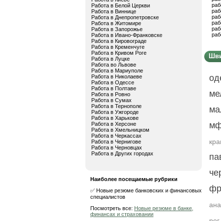
раб
Работа в Белой Церкви
раб
Работа в Виннице
раб
Работа в Днепропетровске
раб
Работа в Житомире
раб
Работа в Запорожье
раб
Работа в Ивано-Франковске
Работа в Кировограде
Работа в Кременчуге
Работа в Кривом Роге
Шви
Работа в Луцке
Работа во Львове
Работа в Мариуполе
од
Работа в Николаеве
Работа в Одессе
Работа в Полтаве
ме
Работа в Ровно
Работа в Сумах
Работа в Тернополе
ма
Работа в Ужгороде
Работа в Харькове
мф
Работа в Херсоне
Работа в Хмельницком
Работа в Черкассах
кра
Работа в Чернигове
Работа в Черновцах
Работа в Других городах
па
че
Наиболее посещаемые рубрики
фр
✅ Новые резюме банковских и финансовых
специалистов
ана
Посмотреть все:
Новые резюме в банке,
финансах и страховании
рог