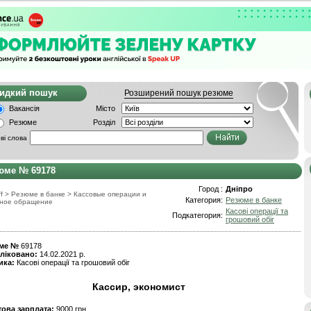
видкий пошук
Розширений пошук резюме
Вакансія
Місто
Резюме
Розділ
ві слова
юме № 69178
Город :
Дніпро
f
>
Резюме в банке
>
Кассовые операции и
Категория:
Резюме в банке
ное обращение
Касові операції та
Подкатегория:
грошовий обіг
ме №
69178
ліковано:
14.02.2021 р.
ика:
Касові операції та грошовий обіг
Кассир, экономист
това зарплата:
9000 грн.