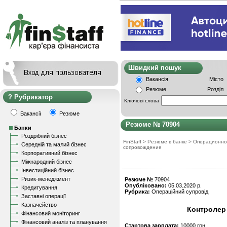
Швидкий пошу
Вакансія
Місто
Резюме
Розділ
Рубрикатор
Ключові слова
Вакансії
Резюме
Резюме № 70904
Банки
Роздрібний бізнес
FinStaff
>
Резюме в банке
>
Операционно
Середній та малий бізнес
сопровождение
Корпоративний бізнес
Міжнародний бізнес
Інвестиційний бізнес
Ризик-менеджмент
Резюме №
70904
Опубліковано:
05.03.2020 р.
Кредитування
Рубрика:
Операційний супровід
Заставні операції
Казначейство
Контролер 
Фінансовий моніторинг
Фінансовий аналіз та планування
Стартова зарплата:
10000 грн.