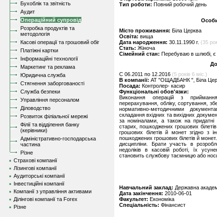
Бухоблік та звітність
Тип роботи:
Повний робочий день
Аудит
Операційний супровід
Особи
Розробка продуктів та
Місто проживання:
Біла Церква
методологія
Освіта:
вища
Касові операції та грошовий обіг
Дата народження:
30.11.1990 г.
(35 рок
Стать:
Жіноча
Платіжні картки
Сімейний стан:
Перебуваю в шлюбі, є 
Інформаційні технології
До
Маркетинг та реклама
C 06.2011 по 12.2016
(5 років 6 міс.)
Юридична служба
В компанії:
АТ "ОЩАДБАНК ", Біла Це
Стягнення заборгованості
Посада:
Контролер- касир
Служба безпеки
Функціональні обов'язки:
Виконання операцій з приймання
Управління персоналом
перерахування, обліку, сортування, збер
Діловодство
нормативно-методичними документ
складання вхідних та вихідних документ
Розвиток філіальної мережі
за номіналами, а також на придатні
Філії та відділення банку
старих, пошкоджених грошових білеті
(керівники)
грошових білетів й монет згідно з і
пошкоджених грошових білетів й монет.
Адміністративно-господарська
дисципліни. Брати участь в розробл
частина
недоліків в касовій роботі, їх усун
Різне
становить службову таємницю або носи
Страхові компанії
Лізингові компанії
Аудиторські компанії
Інвестиційні компанії
Навчальний заклад:
Державна академі
Компанії з управління активами
Дата закінчення:
2010-06-01
Ділінгові компанії та Forex
Факультет:
Економіка
Спеціальність:
Фінансист
Різне