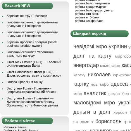
работа банк пивденный
Вакансії NEW
работа кредитмаркет
работа банк кредит днепр
работа отп банк
Керівник центру ІТ-безпеки
работа мтб банк
работа альфа банк
Головний економіст департаменту
планування і контролю
Головний економіст департаменту
Швидкий перехід
планування і контролю
Керівник проєктів і програм (small
невідомі мфо україни
business product owner)
у
Головний економіст Управління
долг на карту
валютного нагляду
миргоро
Chief Risk Officer (CRO) — Головний
энергодар
кас
каменское
ризик-менеджер Банку
Chief Compliance Officer (CCO) —
николаев
картку
юрисконс
Директор департаменту комплаєнсу
Голова Правління Банку
картку
одесса
нові мфо
Заступник Голови Правління -
напрямок «Транзакційний бізнес»
аналитик
мфо
кредит без
Заступник Голови Правління —
маловідомі мфо украї
Директор інвестиційного бізнесу
(Казначейство та Фінансові ринки)
деньги в долг
херсон
борисполь
Робота в містах
экономист
гро
Работа в Киеве
чернигов
м
Работа в Белой Церкви