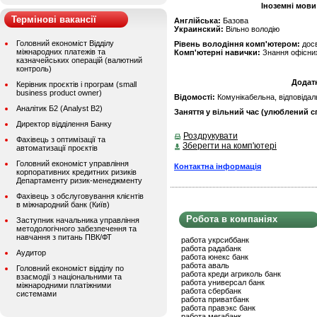
Іноземні мови
Термінові вакансії
Англійська:
Базова
Украинский:
Вільно володію
Головний економіст Відділу
Рівень володіння комп'ютером:
дос
міжнародних платежів та
Комп'ютерні навички:
Знання офісни
казначейських операцій (валютний
контроль)
Додат
Керівник проєктів і програм (small
business product owner)
Відомості:
Комунікабельна, відповідал
Аналітик Б2 (Analyst B2)
Заняття у вільний час (улюблений сп
Директор відділення Банку
Роздрукувати
Фахівець з оптимізації та
Зберегти на комп'ютері
автоматизації проєктів
Головний економіст управління
Контактна інформація
корпоративних кредитних ризиків
Департаменту ризик-менеджменту
Фахівець з обслуговування клієнтів
в міжнародний банк (Київ)
Робота в компаніях
Заступник начальника управління
методологічного забезпечення та
навчання з питань ПВК/ФТ
работа укрсиббанк
работа радабанк
Аудитор
работа юнекс банк
работа аваль
Головний економіст відділу по
работа креди агриколь банк
взаємодії з національними та
работа универсал банк
міжнародними платіжними
работа сбербанк
системами
работа приватбанк
работа правэкс банк
работа мегабанк