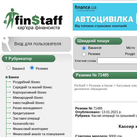
Швидкий пошу
Вакансія
Місто
Резюме
Розділ
Рубрикатор
Ключові слова
Вакансії
Резюме
Резюме № 71485
Банки
Роздрібний бізнес
FinStaff
>
Резюме в банке
>
Кассовые опе
Середній та малий бізнес
денежное обращение
Корпоративний бізнес
Міжнародний бізнес
Інвестиційний бізнес
Ризик-менеджмент
Резюме №
71485
Опубліковано:
13.01.2021 р.
Кредитування
Рубрика:
Касові операції та грошовий о
Заставні операції
Казначейство
Кассир 
Фінансовий моніторинг
Фінансовий аналіз та планування
Стартова зарплата:
9000 грн.