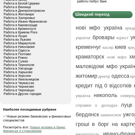
работа глобус банк
Работа в Белой Церкви
Работа в Виннице
Работа в Днепропетровске
Швидкий перехід
Работа в Житомире
Работа в Запорожье
Работа в Ивано-Франковске
Работа в Кировограде
нові мфо україна
кред
Работа в Кременчуге
Работа в Кривом Роге
Работа в Луцке
бровары
у
україни
юрист
Работа во Львове
Работа в Мариуполе
кременчуг
киев
Работа в Николаеве
касир
кре
Работа в Одессе
Работа в Полтаве
краматорск
х
нові мфо
Работа в Ровно
Работа в Сумах
Работа в Тернополе
маловідомі мфо украї
Работа в Ужгороде
Работа в Харькове
житомир
одесса
Работа в Херсоне
днепр
кр
Работа в Хмельницком
Работа в Черкассах
кредит під 0 відсотків 
Работа в Чернигове
Работа в Черновцах
Работа в Других городах
никополь
україна
северо
луцк
справки о доходах
Наиболее посещаемые рубрики
бердянск
ужго
каменское
✅ Новые резюме банковских и финансовых
специалистов
гроші в борг на картк
Посмотреть все:
Новые резюме в банке,
финансах и страховании
ивано-фран
мелитополь