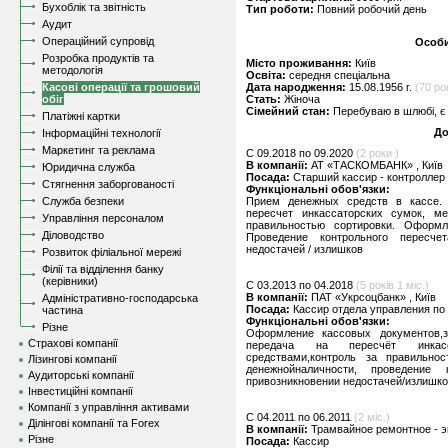
Бухоблік та звітність
Тип роботи:
Повний робочий день
Аудит
Операційний супровід
Особи
Розробка продуктів та
Місто проживання:
Київ
методологія
Освіта:
середня спеціальна
Касові операції та грошовий
Дата народження:
15.08.1956 г.
(70 рок
обіг
Стать:
Жіноча
Сімейний стан:
Перебуваю в шлюбі, є 
Платіжні картки
До
Інформаційні технології
Маркетинг та реклама
C 09.2018 по 09.2020
(2 роки )
В компанії:
АТ «ТАСКОМБАНК» , Київ
Юридична служба
Посада:
Старший кассир - контроллер
Стягнення заборгованості
Функціональні обов'язки:
Служба безпеки
Прием денежных средств в кассе.
пересчет инкассаторских сумок, м
Управління персоналом
правильностью сортировки. Оформ
Діловодство
Проведение контрольного пересче
недостачей / излишков
Розвиток філіальної мережі
Філії та відділення банку
(керівники)
C 03.2013 по 04.2018
(5 років 1 міс.)
В компанії:
ПАТ «Укрсоцбанк» , Київ
Адміністративно-господарська
Посада:
Кассир отдела управления по
частина
Функціональні обов'язки:
Різне
Оформление кассовых документов,з
Страхові компанії
передача на пересчёт инкас
средствами,контроль за правильно
Лізингові компанії
денежнойналичности, проведение 
Аудиторські компанії
привозникновении недостачей/излишк
Інвестиційні компанії
Компанії з управління активами
C 04.2011 по 06.2011
(2 міс.)
Ділінгові компанії та Forex
В компанії:
Трамвайное ремонтное - э
Різне
Посада:
Кассир