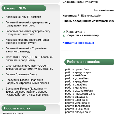
Спеціальність:
Бухгалтер
Вакансії NEW
Іноземні мови
Украинский:
Вільно володію
Керівник центру ІТ-безпеки
Рівень володіння комп'ютером:
кор
Головний економіст департаменту
планування і контролю
Головний економіст департаменту
Роздрукувати
планування і контролю
Зберегти на комп'ютері
Керівник проєктів і програм (small
Контактна інформація
business product owner)
Головний економіст Управління
валютного нагляду
Chief Risk Officer (CRO) — Головний
ризик-менеджер Банку
Робота в компаніях
Chief Compliance Officer (CCO) —
Директор департаменту комплаєнсу
работа приватбанк
работа кредитмаркет
Голова Правління Банку
работа мтб банк
работа укргазбанк
Заступник Голови Правління -
работа кредобанк
напрямок «Транзакційний бізнес»
работа радабанк
работа мегабанк
Заступник Голови Правління —
работа укрэксимбанк
Директор інвестиційного бізнесу
работа прокредит банк
(Казначейство та Фінансові ринки)
работа ощадбанк
работа идея банк
работа укрсиббанк
работа таскомбанк
Робота в містах
работа юнекс банк
работа пиреус банк
Работа в Киеве