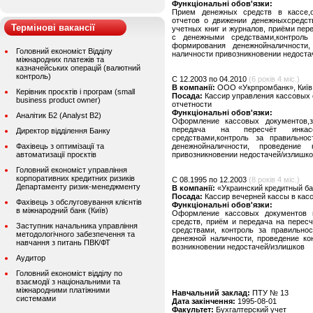
Функціональні обов'язки:
Прием денежных средств в кассе,о
отчетов о движении денежныхсредст
Термінові вакансії
учетных книг и журналов, приёми пер
с денежными средствами,контроль
формирования денежнойналичности,
Головний економіст Відділу
наличности привозникновении недоста
міжнародних платежів та
казначейських операцій (валютний
контроль)
C 12.2003 по 04.2010
(6 років 4 міс.)
В компанії:
ООО «Укрпромбанк», Київ
Керівник проєктів і програм (small
Посада:
Кассир управления кассовых 
business product owner)
отчетности
Функціональні обов'язки:
Аналітик Б2 (Analyst B2)
Оформление кассовых документов,з
передача на пересчёт инкас
Директор відділення Банку
средствами,контроль за правильно
Фахівець з оптимізації та
денежнойналичности, проведение 
автоматизації проєктів
привозникновении недостачей/излишк
Головний економіст управління
корпоративних кредитних ризиків
C 08.1995 по 12.2003
(8 років 4 міс.)
Департаменту ризик-менеджменту
В компанії:
«Украинский кредитный бан
Посада:
Кассир вечерней кассы в кас
Фахівець з обслуговування клієнтів
Функціональні обов'язки:
в міжнародний банк (Київ)
Оформление кассовых документов 
средств, приём и передача на перес
Заступник начальника управління
средствами, контроль за правильно
методологічного забезпечення та
денежной наличности, проведение ко
навчання з питань ПВК/ФТ
возникновении недостачей/излишков
Аудитор
Головний економіст відділу по
взаємодії з національними та
міжнародними платіжними
Навчальний заклад:
ПТУ № 13
системами
Дата закінчення:
1995-08-01
Факультет:
Бухгалтерский учет