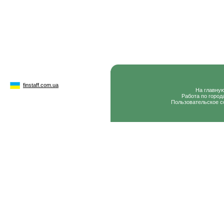
finstaff.com.ua
На главну
Работа по город
Пользовательское с