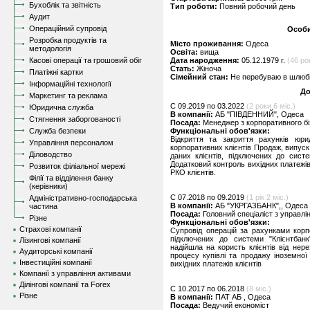
Бухоблік та звітність
Тип роботи:
Повний робочий день
Аудит
Операційний супровід
Особи
Розробка продуктів та
Місто проживання:
Одеса
методологія
Освіта:
вища
Касові операції та грошовий обіг
Дата народження:
05.12.1979 г.
(46 рок
Стать:
Жіноча
Платіжні картки
Сімейний стан:
Не перебуваю в шлюбі,
Інформаційні технології
До
Маркетинг та реклама
C 09.2019 по 03.2022
(2 роки 6 міс.)
Юридична служба
В компанії:
АБ "ПІВДЕННИЙ", Одеса
Стягнення заборгованості
Посада:
Менеджер з корпоративного б
Служба безпеки
Функціональні обов'язки:
Відкриття та закриття рахунків юри
Управління персоналом
корпоративних клієнтів Продаж, випуск
Діловодство
даних клієнтів, підключених до систе
Додатковий контроль вихідних платежів 
Розвиток філіальної мережі
РКО клієнтів.
Філії та відділення банку
(керівники)
C 07.2018 по 09.2019
(1 рік 2 міс.)
Адміністративно-господарська
В компанії:
АБ "УКРГАЗБАНК",, Одеса
частина
Посада:
Головний спеціаліст з управлі
Різне
Функціональні обов'язки:
Страхові компанії
Супровід операцій за рахунками корпо
підключених до системи "Клієнтбанк
Лізингові компанії
надійшла на користь клієнтів від нер
Аудиторські компанії
процесу купівлі та продажу іноземної
Інвестиційні компанії
вихідних платежів клієнтів
Компанії з управління активами
Ділінгові компанії та Forex
C 10.2017 по 06.2018
(8 міс.)
Різне
В компанії:
ПАТ АБ , Одеса
Посада:
Ведучий економіст