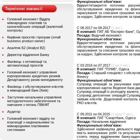
Функціональні обов'язки:
Відкриття/закриття поточних рахун
Термінові вакансії
обслуговування юридичних та фізичн
зарахування та списання грошових кош
за кордон; Здійснення контролю за пра
Головний економіст Відділу
міжнародних платежів та
казначейських операцій (валютний
C 08.2017 по 09.2017
(1 міс.)
контроль)
В компанії:
ПАТ АБ "Експрес-Банк", О
Посада:
Ведучий економіст
Керівник проєктів і програм (small
Функціональні обов'язки:
business product owner)
Відкриття/закриття поточних рахун
обслуговування юридичних та фізичн
Аналітик Б2 (Analyst B2)
зарахування та списання грошових кошт
за кордон; Здійснення контролю за пра
Директор відділення Банку
Фахівець з оптимізації та
автоматизації проєктів
C 03.2016 по 07.2017
(1 рік 4 міс.)
В компанії:
ПАТ "ПУМБ", Одеса
Головний економіст управління
Посада:
Старший спеціаліст з обслуго
корпоративних кредитних ризиків
бізнесу
Департаменту ризик-менеджменту
Функціональні обов'язки:
Супровід операцій за рахунками корп
Фахівець з обслуговування клієнтів
корпоративних карток Ведення бази дани
в міжнародний банк (Київ)
Супровід операцій із розподілу валюти,
Супровід депозитних операцій Супровід
Заступник начальника управління
заявам клієнтів. Додатковий контроль 
методологічного забезпечення та
РКО клієнтів.
навчання з питань ПВК/ФТ
Аудитор
C 09.2011 по 04.2015
(3 роки 7 міс.)
В компанії:
ПАТ "Смартбанк, Одеса
Головний економіст відділу по
Посада:
Начальник відділення
взаємодії з національними та
Функціональні обов'язки:
міжнародними платіжними
Здійснення керівництва діяльності від
системами
якість виконуваних робіт та результат
стоять перед відділенням банкузадач.