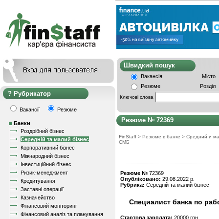
Швидкий пошу
Вакансія
Місто
Резюме
Розділ
Рубрикатор
Ключові слова
Вакансії
Резюме
Резюме № 72369
Банки
Роздрібний бізнес
FinStaff
>
Резюме в банке
>
Средний и ма
Середній та малий бізнес
СМБ
Корпоративний бізнес
Міжнародний бізнес
Інвестиційний бізнес
Ризик-менеджмент
Резюме №
72369
Опубліковано:
29.08.2022 р.
Кредитування
Рубрика:
Середній та малий бізнес
Заставні операції
Казначейство
Специалист банка по раб
Фінансовий моніторинг
Фінансовий аналіз та планування
Стартова зарплата:
20000 грн.