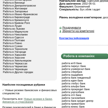
Навчальний заклад:
Одеський держав
Работа в Виннице
Дата закінчення:
2002-06-01
Работа в Днепропетровске
Факультет:
Економічний
Работа в Житомире
Спеціальність:
Бух.облік і аудит
Работа в Запорожье
Работа в Ивано-Франковске
Работа в Кировограде
Рівень володіння комп'ютером:
дос
Работа в Кременчуге
Работа в Кривом Роге
Работа в Луцке
Роздрукувати
Работа во Львове
Зберегти на комп'ютері
Работа в Мариуполе
Работа в Николаеве
Работа в Одессе
Контактна інформація
Работа в Полтаве
Работа в Ровно
Работа в Сумах
Работа в Тернополе
Работа в Ужгороде
Работа в Харькове
Робота в компаніях
Работа в Херсоне
Работа в Хмельницком
работа мтб банк
Работа в Черкассах
работа пиреус банк
Работа в Чернигове
работа универсал банк
Работа в Черновцах
работа сбербанк
Работа в Других городах
работа ощадбанк
работа банк пивденный
работа идея банк
работа глобус банк
Наиболее посещаемые рубрики
работа альфа банк
работа прокредит банк
✅ Новые резюме банковских и финансовых
работа укргазбанк
специалистов
работа отп банк
работа таскомбанк
Посмотреть все:
Новые резюме в банке,
работа банк кредит днепр
финансах и страховании
работа приватбанк
работа юнекс банк
Резюме руководителей в банке и финансах