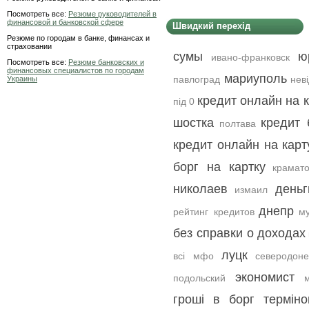
Посмотреть все:
Резюме руководителей в
финансовой и банковской сфере
Швидкий перехід
Резюме по городам в банке, финансах и
страховании
сумы
ю
ивано-франковск
Посмотреть все:
Резюме банковских и
финансовых специалистов по городам
мариуполь
павлоград
нев
Украины
кредит онлайн на к
під 0
шостка
кредит 
полтава
кредит онлайн на карт
борг на картку
крамато
николаев
день
измаил
днепр
рейтинг кредитов
м
без справки о доходах
луцк
всі мфо
северодоне
экономист
подольский
гроші в борг терміно