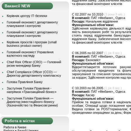
відділення банку. Забезпечення якісног
та фінансовий моніторинг клієнтів
Вакансії NEW
C 02.2007 по 10.2010
(3 роки 8 міс.)
Керівник центру ІТ-безпеки
В компанії:
ПАТ «Фінбанк»,, Одеса
Посада:
Начальник відділення
Головний економіст департаменту
Функціональні обов'язки:
планування і контролю
Здійснення керівництва діяльності від
якість виконуваних робіт та результат
Головний економіст департаменту
стоять перед відділенням банкузадач.
планування і контролю
відділення банку. Забезпечення якісног
Керівник проєктів і програм (small
та фінансовий моніторинг клієнтів
business product owner)
Головний економіст Управління
C 06.2005 по 02.2007
(1 рік 8 міс.)
валютного нагляду
В компанії:
ПАТ «Фінбанк»,, Одеса
Посада:
Економіст
Chief Risk Officer (CRO) — Головний
Функціональні обов'язки:
ризик-менеджер Банку
Відкриття/закриття поточних рахун
обслуговування юридичних та фізичн
Chief Compliance Officer (CCO) —
зарахування та списання грошовихкошт
Директор департаменту комплаєнсу
за кордон; Здійснення контролю над п
Голова Правління Банку
C 10.2003 по 06.2005
(1 рік 8 міс.)
Заступник Голови Правління -
В компанії:
ПАТ «Фінбанк»,, Одеса
напрямок «Транзакційний бізнес»
Посада:
Касир
Заступник Голови Правління —
Функціональні обов'язки:
Директор інвестиційного бізнесу
Прийом та видача готівки в націонал
(Казначейство та Фінансові ринки)
особам; Операції щодо погашення кред
Видача готівки за РОSTтерміналом; 
проведеними операціями за день; Форму
Робота в містах
Работа в Киеве
Работа в Белой Церкви