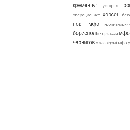
кременчуг
ро
ужгород
херсон
операционист
бел
нові мфо
кропивницки
борисполь
мфо
черкассы
чернигов
маловідомі мфо у