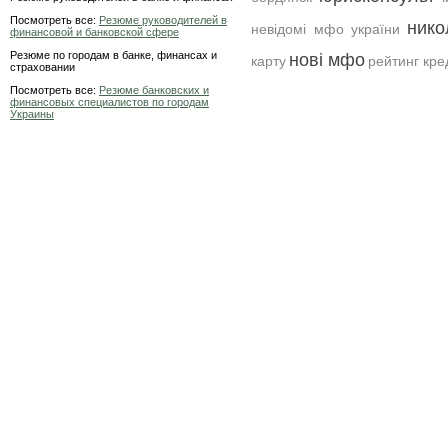
Посмотреть все:
Резюме руководителей в
нико
невідомі мфо україни
финансовой и банковской сфере
Резюме по городам в банке, финансах и
нові мфо
карту
рейтинг кре
страховании
Посмотреть все:
Резюме банковских и
финансовых специалистов по городам
Украины