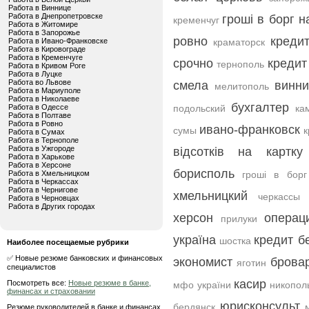
Работа в Виннице
Работа в Днепропетровске
гроші в борг н
кременчуг
Работа в Житомире
Работа в Запорожье
ровно
креди
Работа в Ивано-Франковске
краматорск
Работа в Кировограде
Работа в Кременчуге
срочно
кредит
тернополь
Работа в Кривом Роге
Работа в Луцке
Работа во Львове
смела
винн
мелитополь
Работа в Мариуполе
Работа в Николаеве
бухгалтер
Работа в Одессе
подольский
ка
Работа в Полтаве
Работа в Ровно
ивано-франковск
сумы
к
Работа в Сумах
Работа в Тернополе
Работа в Ужгороде
відсотків на картку
Работа в Харькове
Работа в Херсоне
борисполь
Работа в Хмельницком
гроші в борг
Работа в Черкассах
Работа в Чернигове
хмельницкий
черкассы
Работа в Черновцах
Работа в Других городах
херсон
операц
прилуки
україна
кредит б
шостка
Наиболее посещаемые рубрики
✅ Новые резюме банковских и финансовых
экономист
брова
яготин
специалистов
касир
Посмотреть все:
Новые резюме в банке,
мфо україни
никопол
финансах и страховании
юрисконсульт
бердянск
Резюме руководителей в банке и финансах