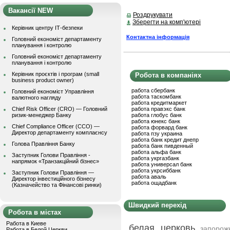
Вакансії NEW
Роздрукувати
Зберегти на комп'ютері
Керівник центру ІТ-безпеки
Контактна інформація
Головний економіст департаменту
планування і контролю
Головний економіст департаменту
планування і контролю
Керівник проєктів і програм (small
Робота в компаніях
business product owner)
работа сбербанк
Головний економіст Управління
работа таскомбанк
валютного нагляду
работа кредитмаркет
Chief Risk Officer (CRO) — Головний
работа правэкс банк
ризик-менеджер Банку
работа глобус банк
работа юнекс банк
Chief Compliance Officer (CCO) —
работа форвард банк
Директор департаменту комплаєнсу
работа пзу украина
работа банк кредит днепр
Голова Правління Банку
работа банк пивденный
работа альфа банк
Заступник Голови Правління -
работа укргазбанк
напрямок «Транзакційний бізнес»
работа универсал банк
работа укрсиббанк
Заступник Голови Правління —
работа аваль
Директор інвестиційного бізнесу
работа ощадбанк
(Казначейство та Фінансові ринки)
Швидкий перехід
Робота в містах
Работа в Киеве
белая церковь
запорож
Работа в Белой Церкви