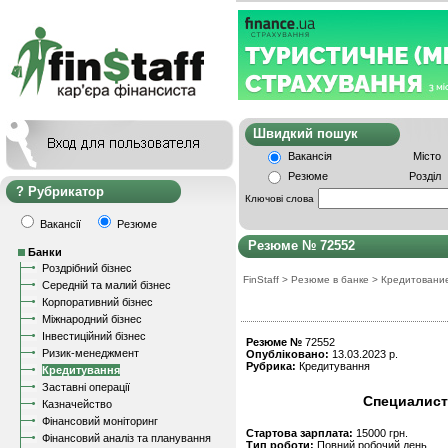
Швидкий пошу
Вакансія
Місто
Резюме
Розділ
Рубрикатор
Ключові слова
Вакансії
Резюме
Резюме № 72552
Банки
Роздрібний бізнес
FinStaff
>
Резюме в банке
>
Кредитовани
Середній та малий бізнес
Корпоративний бізнес
Міжнародний бізнес
Інвестиційний бізнес
Резюме №
72552
Ризик-менеджмент
Опубліковано:
13.03.2023 р.
Рубрика:
Кредитування
Кредитування
Заставні операції
Специалист
Казначейство
Фінансовий моніторинг
Стартова зарплата:
15000 грн.
Фінансовий аналіз та планування
Тип роботи:
Повний робочий день