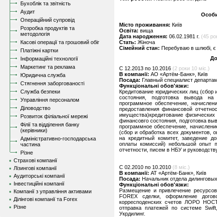
Бухоблік та звітність
Аудит
Особи
Операційний супровід
Місто проживання:
Київ
Розробка продуктів та
Освіта:
вища
методологія
Дата народження:
06.02.1981 г.
(45 рок
Касові операції та грошовий обіг
Стать:
Жіноча
Сімейний стан:
Перебуваю в шлюбі, є 
Платіжні картки
До
Інформаційні технології
Маркетинг та реклама
C 12.2013 по 10.2016
(2 роки 10 міс.)
В компанії:
АО «Артём-Банк», Київ
Юридична служба
Посада:
Главный специалист департа
Стягнення заборгованості
Функціональні обов'язки:
Служба безпеки
Кредитование юридических лиц (сбор 
состояния, подготовка вывода на
Управління персоналом
программное обеспечение, начислени
Діловодство
предоставления финансовой отчетнос
имущества)кредитование физических 
Розвиток філіальної мережі
финансовго состояния, подготовка выв
Філії та відділення банку
программное обеспечение, начислени
(керівники)
(сбор и обработка всех документов, 
на кредитный комитет, заведение до
Адміністративно-господарська
оплаты комиссий) небольшой опыт п
частина
отчетности, писем в НБУ и руководству,
Різне
Страхові компанії
C 02.2010 по 10.2010
(8 міс.)
Лізингові компанії
В компанії:
АТ «Артём-Банк», Київ
Аудиторські компанії
Посада:
Начальник отдела дилинговы
Інвестиційні компанії
Функціональні обов'язки:
Размещение и привлечение ресурсов
Компанії з управління активами
FOREX сделки, оформление догов
Ділінгові компанії та Forex
корресподенских счетов ЛОРО НОСТ
Різне
отправка платежей по системе Swift,
Укрдилинг.