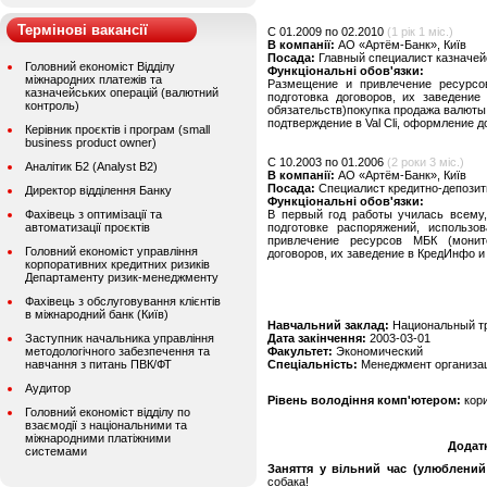
Термінові вакансії
C 01.2009 по 02.2010
(1 рік 1 міс.)
В компанії:
АО «Артём-Банк», Київ
Посада:
Главный специалист казначей
Головний економіст Відділу
Функціональні обов'язки:
міжнародних платежів та
Размещение и привлечение ресурсов
казначейських операцій (валютний
подготовка договоров, их заведени
контроль)
обязательств)покупка продажа валюты
подтверждение в Val Cli, оформление 
Керівник проєктів і програм (small
business product owner)
C 10.2003 по 01.2006
(2 роки 3 міс.)
Аналітик Б2 (Analyst B2)
В компанії:
АО «Артём-Банк», Київ
Посада:
Специалист кредитно-депозит
Директор відділення Банку
Функціональні обов'язки:
Фахівець з оптимізації та
В первый год работы училась всему,
автоматизації проєктів
подготовке распоряжений, использ
привлечение ресурсов МБК (монито
Головний економіст управління
договоров, их заведение в КредИнфо и
корпоративних кредитних ризиків
Департаменту ризик-менеджменту
Фахівець з обслуговування клієнтів
в міжнародний банк (Київ)
Навчальний заклад:
Национальный тр
Заступник начальника управління
Дата закінчення:
2003-03-01
методологічного забезпечення та
Факультет:
Экономический
навчання з питань ПВК/ФТ
Спеціальність:
Менеджмент организа
Аудитор
Рівень володіння комп'ютером:
кор
Головний економіст відділу по
взаємодії з національними та
міжнародними платіжними
Додат
системами
Заняття у вільний час (улюблений 
собака!