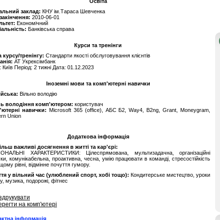
Освіта
альний заклад:
КНУ ім.Тараса Шевченка
 закінчення:
2010-06-01
льтет:
Економічний
іальність:
Банківська справа
Курси та тренінги
 курсу/тренінгу:
Стандарти якості обслуговування клієнтів
анія:
АТ Укрексімбанк
: Київ Період: 2 тижні Дата: 01.12.2023
Іноземні мови та комп'ютерні навички
ійська:
Вільно володію
нь володіння комп'ютером:
користувач
'ютерні навички:
Microsoft 365 (office), АБС Б2, Way4, B2ng, Grant, Moneygram,
rn Union
Додаткова інформація
льш важливі досягнення в житті та кар'єрі:
ОНАЛЬНІ ХАРАКТЕРИСТИКИ: Цілеспрямована, мультизадачна, організаційні
ки, комунікабельна, проактивна, чесна, умію працювати в команді, стресостійкість
щому рівні, відмінне почуття гумору.
тя у вільний час (улюблений спорт, хобі тощо):
Кондитерське мистецтво, уроки
у, музика, подорожі, фітнес
здрукувати
ерегти на комп'ютері
актна інформація