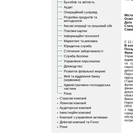
Бухоблік та звітність
Аудит
Операційний супровід
Міст
Розробка продуктів та
Осві
методологія
Дата
Касові операції та грошовий обіг
Стат
Сіме
Платіжні картки
Інформаційні технології
Маркетинг та реклама
C 12.
В ко
Юридична служба
Поса
Стягнення заборгованості
Функ
Служба безпеки
Упра
індив
Управління персоналом
та с
Діловодство
євроо
депоз
Розвиток філіальної мережі
Персо
Філії та відділення банку
підх
(керівники)
(Тари
функц
Адміністративно-господарська
фінан
частина
докум
Різне
обов’
Страхові компанії
Викон
Нарощ
Лізингові компанії
(95% 
Аудиторські компанії
з під
Інвестиційні компанії
сере
обслу
Компанії з управління активами
потре
Ділінгові компанії та Forex
Різне