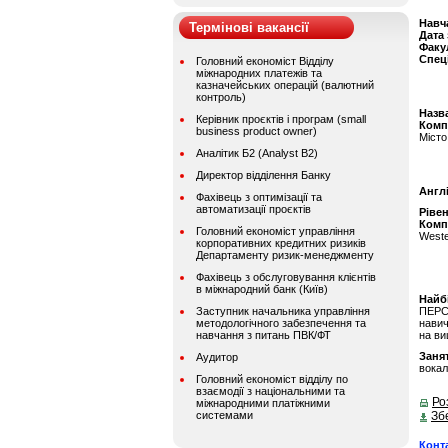
Навч
Термінові вакансії
Дата
Факу
Спец
Головний економіст Відділу
міжнародних платежів та
казначейських операцій (валютний
контроль)
Назва
Керівник проєктів і програм (small
Комп
business product owner)
Місто
Аналітик Б2 (Analyst B2)
Директор відділення Банку
Англ
Фахівець з оптимізації та
автоматизації проєктів
Ріве
Комп
Головний економіст управління
Weste
корпоративних кредитних ризиків
Департаменту ризик-менеджменту
Фахівець з обслуговування клієнтів
в міжнародний банк (Київ)
Найбі
Заступник начальника управління
ПЕРС
методологічного забезпечення та
навич
навчання з питань ПВК/ФТ
на ви
Занят
Аудитор
вокал
Головний економіст відділу по
взаємодії з національними та
Ро
міжнародними платіжними
системами
Зб
Конт