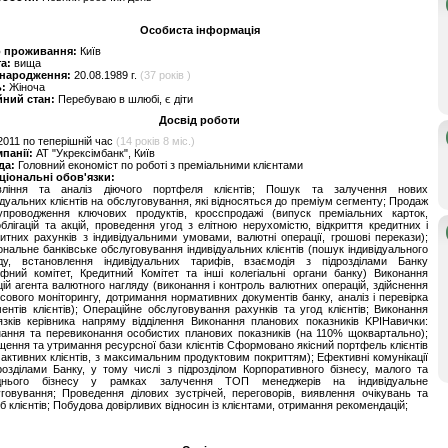
Особиста інформація
о проживання:
Київ
та:
вища
 народження:
20.08.1989 г.
(37 років )
ь:
Жіноча
йний стан:
Перебуваю в шлюбі, є діти
Досвід роботи
2011 по теперішній час
(14 років 8 міс.)
мпанії:
АТ "Укрексімбанк", Київ
да:
Головний економіст по роботі з преміальними клієнтами
ціональні обов'язки:
вління та аналіз діючого портфеля клієнтів; Пошук та залучення нових
ідуальних клієнтів на обслуговування, які відносяться до преміум сегменту; Продаж
упроводження ключових продуктів, кросспродажі (випуск преміальних карток,
блігацій та акцій, проведення угод з елітною нерухомістю, відкриття кредитних і
итних рахунків з індивідуальними умовами, валютні операції, грошові перекази);
нальне банківське обслуговування індивідуальних клієнтів (пошук індивідуального
оду, встановлення індивідуальних тарифів, взаємодія з підрозділами Банку
фний комітет, Кредитний Комітет та інші колегіальні органи банку) Виконання
ій агента валютного нагляду (виконання і контроль валютних операцій, здійснення
сового моніторингу, дотримання нормативних документів банку, аналіз і перевірка
ентів клієнтів); Операційне обслуговування рахунків та угод клієнтів; Виконання
язків керівника напряму відділення Виконання планових показників KPIНавички:
ання та перевиконання особистих планових показників (на 110% щоквартально);
ення та утримання ресурсної бази клієнтів Сформовано якісний портфель клієнтів
активних клієнтів, з максимальним продуктовим покриттям); Ефективні комунікації
розділами Банку, у тому числі з підрозділом Корпоративного бізнесу, малого та
днього бізнесу у рамках залучення ТОП менеджерів на індивідуальне
говування; Проведення ділових зустрічей, переговорів, виявлення очікувань та
б клієнтів; Побудова довірливих відносин із клієнтами, отримання рекомендацій;