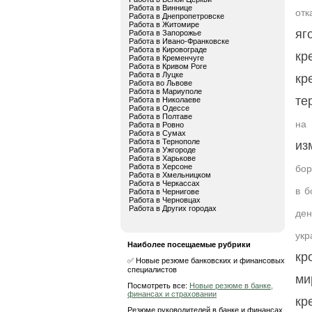
Работа в Виннице
отк
Работа в Днепропетровске
Работа в Житомире
яг
Работа в Запорожье
Работа в Ивано-Франковске
Работа в Кировограде
кр
Работа в Кременчуге
Работа в Кривом Роге
Работа в Луцке
кр
Работа во Львове
Работа в Мариуполе
те
Работа в Николаеве
Работа в Одессе
Работа в Полтаве
на 
Работа в Ровно
Работа в Сумах
Работа в Тернополе
из
Работа в Ужгороде
Работа в Харькове
Работа в Херсоне
бор
Работа в Хмельницком
Работа в Черкассах
в б
Работа в Чернигове
Работа в Черновцах
Работа в Других городах
ден
укр
Наиболее посещаемые рубрики
кр
✅ Новые резюме банковских и финансовых
специалистов
ми
Посмотреть все:
Новые резюме в банке,
финансах и страховании
кр
Резюме руководителей в банке и финансах