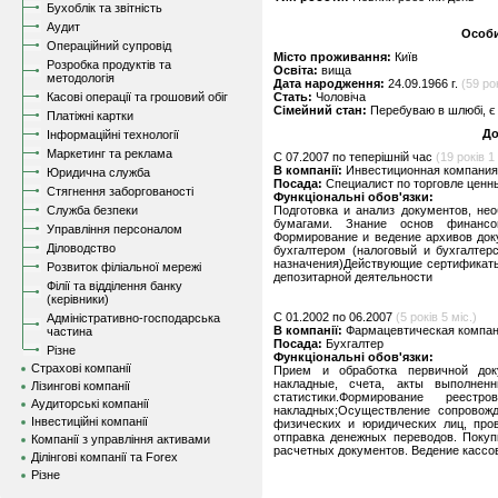
Бухоблік та звітність
Аудит
Особи
Операційний супровід
Місто проживання:
Київ
Розробка продуктів та
Освіта:
вища
методологія
Дата народження:
24.09.1966 г.
(59 рок
Касові операції та грошовий обіг
Стать:
Чоловіча
Сімейний стан:
Перебуваю в шлюбі, є 
Платіжні картки
До
Інформаційні технології
Маркетинг та реклама
C 07.2007 по теперішній час
(19 років 1 
В компанії:
Инвестиционная компания,
Юридична служба
Посада:
Специалист по торговле ценн
Стягнення заборгованості
Функціональні обов'язки:
Служба безпеки
Подготовка и анализ документов, не
бумагами. Знание основ финансов
Управління персоналом
Формирование и ведение архивов док
Діловодство
бухгалтером (налоговый и бухгалтер
назначения)Действующие сертификаты
Розвиток філіальної мережі
депозитарной деятельности
Філії та відділення банку
(керівники)
C 01.2002 по 06.2007
(5 років 5 міс.)
Адміністративно-господарська
В компанії:
Фармацевтическая компан
частина
Посада:
Бухгалтер
Різне
Функціональні обов'язки:
Страхові компанії
Прием и обработка первичной док
накладные, счета, акты выполненн
Лізингові компанії
статистики.Формирование реес
Аудиторські компанії
накладных;Осуществление сопровожд
Інвестиційні компанії
физических и юридических лиц, про
отправка денежных переводов. Покуп
Компанії з управління активами
расчетных документов. Ведение кассо
Ділінгові компанії та Forex
Різне