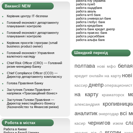
работа пзу украина
работа пумб
Вакансії NEW
работа ощадбанк
работа аваль
работа мтб банк
Керівник центру ІТ-безпеки
работа универсал банк
работа глобус банк
Головний економіст департаменту
работа кредобанк
планування і контролю
работа банк кредит днепр
Головний економіст департаменту
работа правэкс банк
планування і контролю
работа укрсиббанк
работа альфа банк
Керівник проєктів і програм (small
business product owner)
Швидкий перехід
Головний економіст Управління
валютного нагляду
Chief Risk Officer (CRO) — Головний
полтава
белая
нові мфо
ризик-менеджер Банку
Chief Compliance Officer (CCO) —
нові
кредит онлайн на карту
Директор департаменту комплаєнсу
Голова Правління Банку
днепр
кассир
операционист
Заступник Голови Правління -
напрямок «Транзакційний бізнес»
на карту
м
краматорск
Заступник Голови Правління —
кропивницк
Директор інвестиційного бізнесу
александрия
(Казначейство та Фінансові ринки)
аналитик
всі 
энергодар
чернигов
сл
Робота в містах
касир
изюм
Работа в Киеве
яготин
кредит під 0
зап
Работа в Белой Церкви