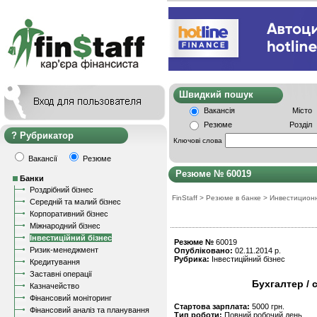
Швидкий пошу
Вакансія
Місто
Резюме
Розділ
Рубрикатор
Ключові слова
Вакансії
Резюме
Резюме № 60019
Банки
Роздрібний бізнес
FinStaff
>
Резюме в банке
>
Инвестицион
Середній та малий бізнес
Корпоративний бізнес
Міжнародний бізнес
Інвестиційний бізнес
Резюме №
60019
Ризик-менеджмент
Опубліковано:
02.11.2014 р.
Рубрика:
Інвестиційний бізнес
Кредитування
Заставні операції
Бухгалтер / 
Казначейство
Фінансовий моніторинг
Стартова зарплата:
5000 грн.
Фінансовий аналіз та планування
Тип роботи:
Повний робочий день