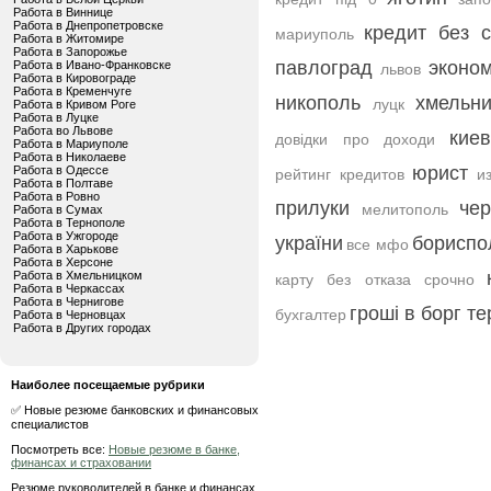
Работа в Виннице
Работа в Днепропетровске
кредит без 
мариуполь
Работа в Житомире
Работа в Запорожье
павлоград
эконо
Работа в Ивано-Франковске
львов
Работа в Кировограде
Работа в Кременчуге
никополь
хмельни
луцк
Работа в Кривом Роге
Работа в Луцке
Работа во Львове
киев
довідки про доходи
Работа в Мариуполе
Работа в Николаеве
юрист
Работа в Одессе
рейтинг кредитов
и
Работа в Полтаве
Работа в Ровно
прилуки
че
мелитополь
Работа в Сумах
Работа в Тернополе
Работа в Ужгороде
україни
бориспо
все мфо
Работа в Харькове
Работа в Херсоне
Работа в Хмельницком
карту без отказа срочно
Работа в Черкассах
Работа в Чернигове
гроші в борг т
бухгалтер
Работа в Черновцах
Работа в Других городах
Наиболее посещаемые рубрики
✅ Новые резюме банковских и финансовых
специалистов
Посмотреть все:
Новые резюме в банке,
финансах и страховании
Резюме руководителей в банке и финансах