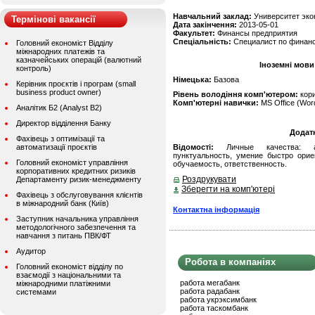
Навчальний заклад:
Университет эко
Термінові вакансії
Дата закінчення:
2013-05-01
Факультет:
Финансы предприятия
Спеціальність:
Cпециалист по финан
Головний економіст Відділу
міжнародних платежів та
казначейських операцій (валютний
Іноземні мови
контроль)
Німецька:
Базова
Керівник проєктів і програм (small
business product owner)
Рівень володіння комп'ютером:
кор
Комп'ютерні навички:
MS Office (Word
Аналітик Б2 (Analyst B2)
Директор відділення Банку
Додат
Фахівець з оптимізації та
автоматизації проєктів
Відомості:
Личные качества: ана
пунктуальность, умение быстро орие
Головний економіст управління
обучаемость, ответственность.
корпоративних кредитних ризиків
Роздрукувати
Департаменту ризик-менеджменту
Зберегти на комп'ютері
Фахівець з обслуговування клієнтів
в міжнародний банк (Київ)
Контактна інформація
Заступник начальника управління
методологічного забезпечення та
навчання з питань ПВК/ФТ
Аудитор
Робота в компаніях
Головний економіст відділу по
взаємодії з національними та
работа мегабанк
міжнародними платіжними
работа радабанк
системами
работа укрэксимбанк
работа таскомбанк