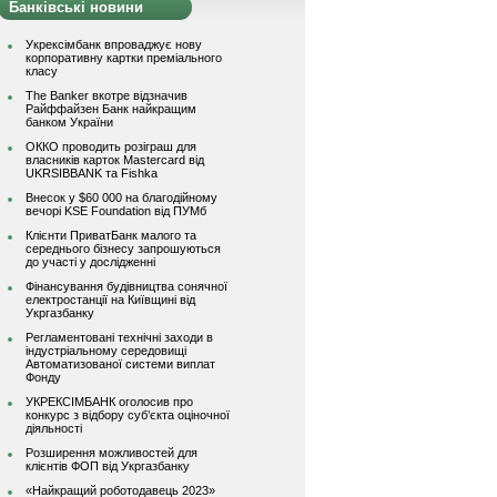
Банківські новини
Укрексімбанк впроваджує нову
корпоративну картки преміального
класу
The Banker вкотре відзначив
Райффайзен Банк найкращим
банком України
ОККО проводить розіграш для
власників карток Mastercard від
UKRSIBBANK та Fishka
Внесок у $60 000 на благодійному
вечорі KSE Foundation від ПУМб
Клієнти ПриватБанк малого та
середнього бізнесу запрошуються
до участі у дослідженні
Фінансування будівництва сонячної
електростанції на Київщині від
Укргазбанку
Регламентовані технічні заходи в
індустріальному середовищі
Автоматизованої системи виплат
Фонду
УКРЕКСІМБАНК оголосив про
конкурс з відбору суб’єкта оціночної
діяльності
Розширення можливостей для
клієнтів ФОП від Укргазбанку
«Найкращий роботодавець 2023»