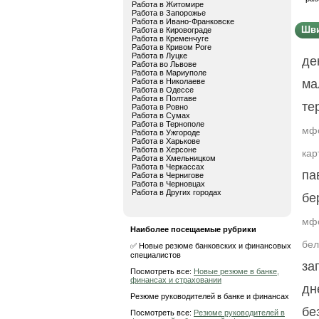
Работа в Житомире
Работа в Запорожье
Работа в Ивано-Франковске
Шви
Работа в Кировограде
Работа в Кременчуге
Работа в Кривом Роге
Работа в Луцке
де
Работа во Львове
Работа в Мариуполе
Работа в Николаеве
ма
Работа в Одессе
Работа в Полтаве
те
Работа в Ровно
Работа в Сумах
Работа в Тернополе
мф
Работа в Ужгороде
Работа в Харькове
Работа в Херсоне
кар
Работа в Хмельницком
Работа в Черкассах
па
Работа в Чернигове
Работа в Черновцах
Работа в Других городах
бе
мфо
Наиболее посещаемые рубрики
бел
✅ Новые резюме банковских и финансовых
специалистов
за
Посмотреть все:
Новые резюме в банке,
финансах и страховании
дн
Резюме руководителей в банке и финансах
бе
Посмотреть все:
Резюме руководителей в