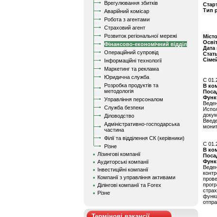
Врегулювання збитків
Стар
Тип 
Аварійний комісар
Робота з агентами
Страховий агент
Розвиток регіональної мережі
Міст
Осві
Фінансово-економічний відділ
Дата
Операційний супровід
Стат
Сіме
Інформаційні технології
Маркетинг та реклама
Юридична служба
C 01.
Розробка продуктів та
В ко
методологія
Поса
Функ
Управління персоналом
Веде
Служба безпеки
Испо
докум
Діловодство
Введ
Адміністративно-господарська
мони
частина
Філії та відділення СК (керівники)
C 01.
Різне
В ко
Лізингові компанії
Поса
Функ
Аудиторські компанії
Веде
Інвестиційні компанії
конт
Компанії з управління активами
прове
прог
Ділінгові компанії та Forex
страх
Різне
функ
отпра
Термінові вакансії