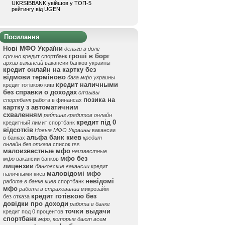
UKRSIBBANK увійшов у ТОП-5
рейтингу від UGEN
Посилання
Нові МФО України
деньги в долг
гроші в борг
срочно
кредит спортбанк
архив вакансий
вакансии банков украины
кредит онлайн на картку без
відмови терміново
база мфо украины
кредит наличными
кредит готівкою київ
без справки о доходах
отзывы
позика на
спортбанк
работа в финансах
картку з автоматичним
схваленням
рейтинг кредитов онлайн
кредит під 0
кредитный лимит спортбанк
відсотків
Новые МФО Украины
вакансии
альфа банк киев
в банках
кредит
онлайн без отказа
список rss
малоизвестные мфо
неизвестные
мфо без
мфо
вакансии банков
лицензии
банковские вакансии
кредит
маловідомі мфо
наличными киев
невідомі
работа в банке киев
спортбанк
мфо
работа в страховании
микрозайм
кредит готівкою без
без отказа
довідки про доходи
работа в банке
точки выдачи
кредит под 0 процентов
спортбанк
мфо, которые дают всем