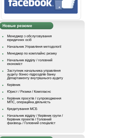
Новые резюме
Менеджер з обслуговування
юридичних осіб
Начальник Управління методології
Менеджер по комплайнс ризику
Начальник відділу / головний
економіст
Заступник начальника управління
аудиту бізнес-підрозділів банку
Департаменту внутрішнього аудиту
Керівник
Юрист / Ризики / Комплаєнс
Керівник проєктів / супроводження
МПС, операційна діяльність
Кредитування МСБ
Начальник вiддiлу / Керівник групи /
Керівник проектів / Головний
фахівець / Головний спеціаліст