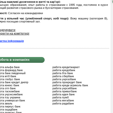
льш важливі досягнення в житті та кар'єрі:
ысших образования, опыт работы в страховании с 1995 года, постоянно в курсе
нций развития страхового рынка и бухгалтерии страхования.
ості:
Согласен на командировки
ття у вільний час (улюблений спорт, хобі тощо):
Вожу машину (категория В),
ярно посещаю спортивный зал.
здрукувати
ерегти на комп'ютері
актна інформація
обота в компаніях
ота альфа банк
работа кредитмаркет
ота форвард банк
работа кредобанк
ота банк пивденный
работа бта банк
ота мтб банк
работа сбербанк
ота глобус банк
работа укргазбанк
ота банк кредит днепр
работа прокредит банк
ота юнекс банк
работа креди агриколь банк
ота отп банк
работа укрсиббанк
ота таскомбанк
работа приватбанк
ота укрэксимбанк
работа идея банк
ота пзу украина
работа пумб
ота универсал банк
работа мегабанк
ота аваль
работа радабанк
ота пиреус банк
ота ощадбанк
ота правэкс банк