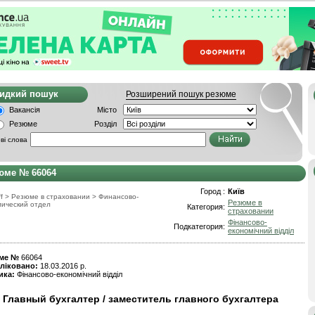
видкий пошук
Розширений пошук резюме
Вакансія
Місто
Резюме
Розділ
ві слова
юме № 66064
Город :
Київ
f
>
Резюме в страховании
>
Финансовo-
Резюме в
мический отдел
Категория:
страховании
Фінансово-
Подкатегория:
економічний відділ
ме №
66064
ліковано:
18.03.2016 р.
ика:
Фінансово-економічний відділ
Главный бухгалтер / заместитель главного бухгалтера