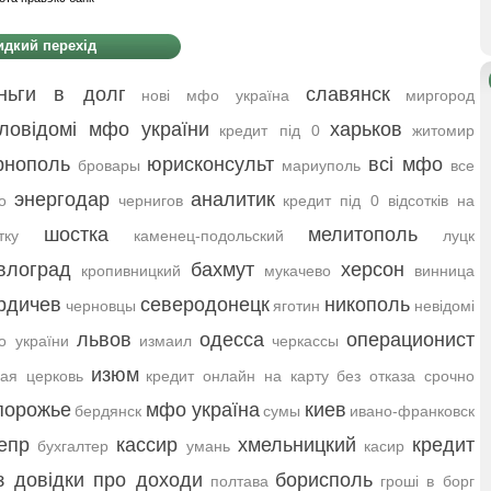
дкий перехід
ньги в долг
славянск
нові мфо україна
миргород
ловідомі мфо україни
харьков
кредит під 0
житомир
рнополь
юрисконсульт
всі мфо
бровары
мариуполь
все
энергодар
аналитик
о
чернигов
кредит під 0 відсотків на
шостка
мелитополь
тку
каменец-подольский
луцк
влоград
бахмут
херсон
кропивницкий
мукачево
винница
рдичев
северодонецк
никополь
черновцы
яготин
невідомі
львов
одесса
операционист
 україни
измаил
черкассы
изюм
ая церковь
кредит онлайн на карту без отказа срочно
порожье
мфо україна
киев
бердянск
сумы
ивано-франковск
епр
кассир
хмельницкий
кредит
бухгалтер
умань
касир
з довідки про доходи
борисполь
полтава
гроші в борг