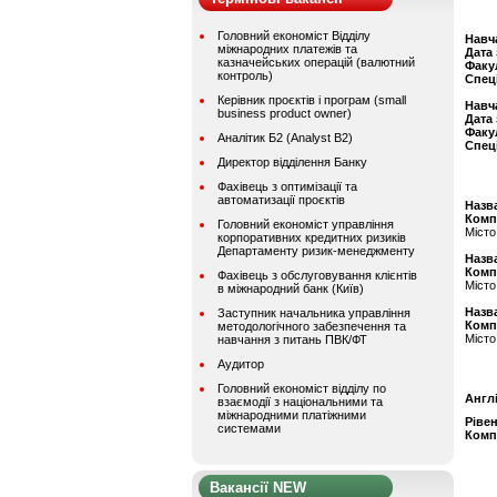
Головний економіст Відділу
Навч
міжнародних платежів та
Дата
казначейських операцій (валютний
Факу
контроль)
Спец
Керівник проєктів і програм (small
Навч
business product owner)
Дата
Факу
Аналітик Б2 (Analyst B2)
Спец
Директор відділення Банку
Фахівець з оптимізації та
автоматизації проєктів
Назва
Комп
Головний економіст управління
Місто
корпоративних кредитних ризиків
Департаменту ризик-менеджменту
Назва
Комп
Фахівець з обслуговування клієнтів
Місто
в міжнародний банк (Київ)
Назва
Заступник начальника управління
Комп
методологічного забезпечення та
Місто
навчання з питань ПВК/ФТ
Аудитор
Головний економіст відділу по
Англ
взаємодії з національними та
міжнародними платіжними
Ріве
системами
Комп
Вакансії NEW