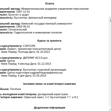
Освіта
альний заклад:
Межрегиональная академия управления персоналом
 закінчення:
1997-12-01
льтет:
Бухучет и аудит
іальність:
Бухгалтер, финансоый менеджер
альний заклад:
Киевский государственный университет
 закінчення:
1983-06-01
льтет:
Геологический
іальність:
Гидрогеология и инженерная геология
Курси та тренінги
 курсу/тренінгу:
САР/CIPA
анія:
Азимут, тренингово-консалтинговый центр
: Киев Період: Полгода Дата: 01.10.2013
 курсу/тренінгу:
ДИПИФР АССА рус.
анія:
Центр
: Киев Період: 4 месяца Дата: 01.12.2013
 курсу/тренінгу:
Бухгалтер страховой организации
анія:
Центр подготовки кадров/Нацкомфинпослуг
: Киев Період: 4 дня Дата: 01.05.2014
Іноземні мови та комп'ютерні навички
ійська:
Технічна
нь володіння комп'ютером:
досвідчений користувач
'ютерні навички:
Офисный пакет, 1-С Бухгалтерия 7.7. и 8.2
Додаткова інформація