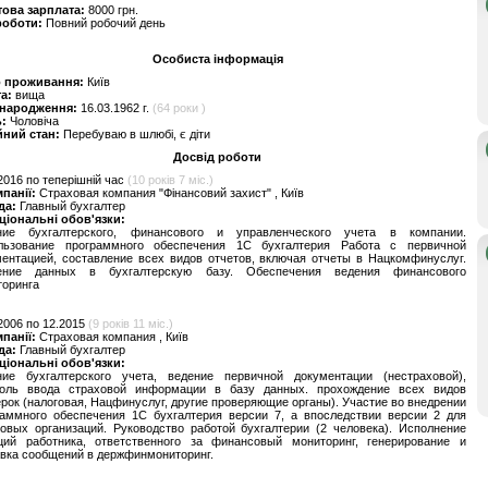
това зарплата:
8000 грн.
роботи:
Повний робочий день
Особиста інформація
о проживання:
Київ
та:
вища
 народження:
16.03.1962 г.
(64 роки )
ь:
Чоловіча
йний стан:
Перебуваю в шлюбі, є діти
Досвід роботи
2016 по теперішній час
(10 років 7 міс.)
мпанії:
Страховая компания "Фінансовий захист" , Київ
да:
Главный бухгалтер
ціональні обов'язки:
ние бухгалтерского, финансового и управленческого учета в компании.
льзование программного обеспечения 1С бухгалтерия Работа с первичной
ентацией, составление всех видов отчетов, включая отчеты в Нацкомфинуслуг.
ение данных в бухгалтерскую базу. Обеспечения ведения финансового
торинга
2006 по 12.2015
(9 років 11 міс.)
мпанії:
Страховая компания , Київ
да:
Главный бухгалтер
ціональні обов'язки:
ние бухгалтерского учета, ведение первичной документации (нестраховой),
роль ввода страховой информации в базу данных. прохождение всех видов
рок (налоговая, Нацфинуслуг, другие проверяющие органы). Участие во внедрении
раммного обеспечения 1С бухгалтерия версии 7, а впоследствии версии 2 для
овых организаций. Руководство работой бухгалтерии (2 человека). Исполнение
ций работника, ответственного за финансовый мониторинг, генерирование и
вка сообщений в держфинмониторинг.