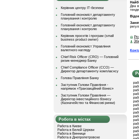
Найбі
Два в
Керівник центру ІТ-безпеки
тенде
Головний економіст департаменту
Відом
планування і контролю
Заня
Головний економіст департаменту
регул
планування і контролю
Керівник проєктів і програм (small
Ро
business product owner)
Зб
Головний економіст Управління
валютного нагляду
Конт
Chief Risk Officer (CRO) — Головний
ризик-менеджер Банку
Chief Compliance Officer (CCO) —
Директор департаменту комплаєнсу
Р
Голова Правління Банку
раб
Заступник Голови Правління -
раб
напрямок «Транзакційний бізнес»
раб
раб
Заступник Голови Правління —
раб
Директор інвестиційного бізнесу
раб
(Казначейство та Фінансові ринки)
раб
раб
раб
раб
Робота в містах
раб
раб
Работа в Киеве
раб
Работа в Белой Церкви
раб
Работа в Виннице
раб
Работа в Днепропетровске
раб