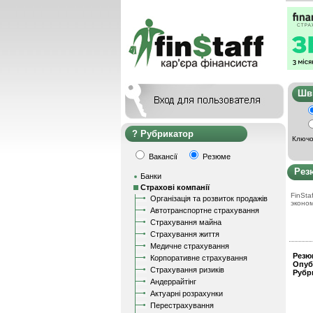
Ш
Рубрикатор
Ключо
Вакансії
Резюме
Рез
Банки
Страхові компанії
FinStaf
Організація та розвиток продажів
эконо
Автотранспортне страхування
Страхування майна
Страхування життя
Медичне страхування
Резю
Корпоративне страхування
Опуб
Страхування ризиків
Рубр
Андеррайтінг
Актуарні розрахунки
Перестрахування